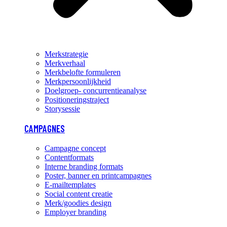
Merkstrategie
Merkverhaal
Merkbelofte formuleren
Merkpersoonlijkheid
Doelgroep- concurrentieanalyse
Positioneringstraject
Storysessie
CAMPAGNES
Campagne concept
Contentformats
Interne branding formats
Poster, banner en printcampagnes
E-mailtemplates
Social content creatie
Merk/goodies design
Employer branding