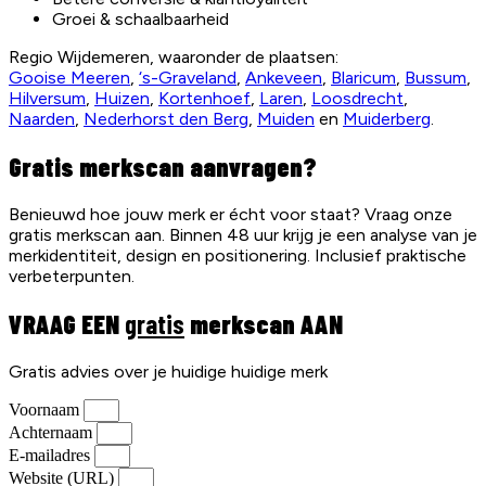
Groei & schaalbaarheid
Regio Wijdemeren, waaronder de plaatsen:
Gooise Meeren
,
‘s-Graveland
,
Ankeveen
,
Blaricum
,
Bussum
,
Hilversum
,
Huizen
,
Kortenhoef
,
Laren
,
Loosdrecht
,
Naarden
,
Nederhorst den Berg
,
Muiden
en
Muiderberg
.
Gratis merkscan aanvragen?
Benieuwd hoe jouw merk er écht voor staat? Vraag onze
gratis merkscan aan. Binnen 48 uur krijg je een analyse van je
merkidentiteit, design en positionering. Inclusief praktische
verbeterpunten.
VRAAG EEN
gratis
merkscan AAN
Gratis advies over je huidige huidige merk
Voornaam
Achternaam
E-mailadres
Website (URL)