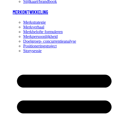
Stijlkaart/brandbook
MERKONTWIKKELING
Merkstrategie
Merkverhaal
Merkbelofte formuleren
Merkpersoonlijkheid
Doelgroep- concurrentieanalyse
Positioneringstraject
Storysessie