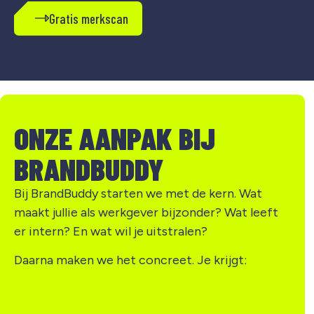
Gratis merkscan
ONZE AANPAK BIJ
BRANDBUDDY
Bij BrandBuddy starten we met de kern. Wat
maakt jullie als werkgever bijzonder? Wat leeft
er intern? En wat wil je uitstralen?
Daarna maken we het concreet. Je krijgt: