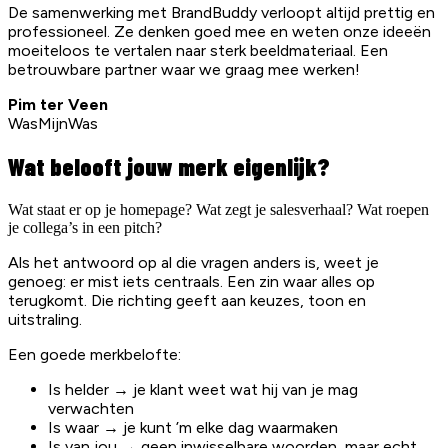
De samenwerking met BrandBuddy verloopt altijd prettig en
professioneel. Ze denken goed mee en weten onze ideeën
moeiteloos te vertalen naar sterk beeldmateriaal. Een
betrouwbare partner waar we graag mee werken!
Pim ter Veen
WasMijnWas
Wat belooft jouw merk eigenlijk?
Wat staat er op je homepage? Wat zegt je salesverhaal? Wat roepen
je collega’s in een pitch?
Als het antwoord op al die vragen anders is, weet je
genoeg: er mist iets centraals. Een zin waar alles op
terugkomt. Die richting geeft aan keuzes, toon en
uitstraling.
Een goede merkbelofte:
Is helder → je klant weet wat hij van je mag
verwachten
Is waar → je kunt ’m elke dag waarmaken
Is van jou → geen inwisselbare woorden, maar echt