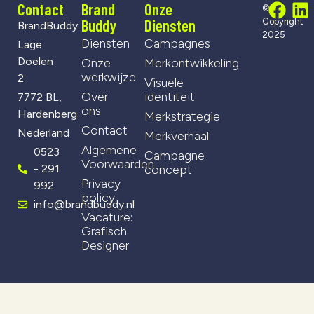
Contact
Brand
Onze
©
Buddy
Diensten
Copyright
BrandBuddy
2025
Diensten
Campagnes
Lage
Doelen
Onze
Merkontwikkeling
werkwijze
2
Visuele
Over
identiteit
7772 BL,
ons
Hardenberg
Merkstrategie
Contact
Nederland
Merkverhaal
Algemene
0523
Campagne
Voorwaarden
- 291
concept
Privacy
992
policy
info@brandbuddy.nl
Vacature:
Grafisch
Designer