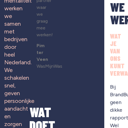
mentaliteit
partner
WE
waar
werken
we
WE
we
graag
samen
mee
met
werken!
WAT
bedrijven
JE
Pim
door
VAN
ter
heel
ONS
Veen
Nederland.
KUNT
WasMijnWas
We
VERWA
schakelen
snel,
Bij
geven
BrandB
persoonlijke
geen
WAT
aandacht
dikke
en
rapport
DOET
zorgen
Wel