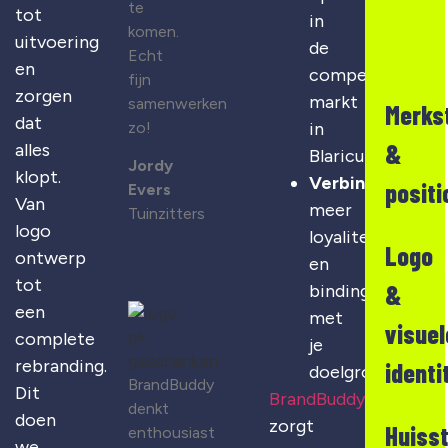
te
tot
in
komen.
uitvoering
de
Echt
en
competitieve
fijn
zorgen
markt
samenwerken
Merks
dat
zo!
in
&
alles
Blaricum
Jordy
klopt.
Verbinding
:
positi
Evers
Van
meer
Tuinzitters
logo
loyaliteit
Logo
ontwerp
en
tot
&
binding
een
met
visuel
complete
je
rebranding.
identi
doelgroep
BrandBuddy
Dit
BrandBuddy
denkt
doen
zorgt
Huisst
enthousiast
we