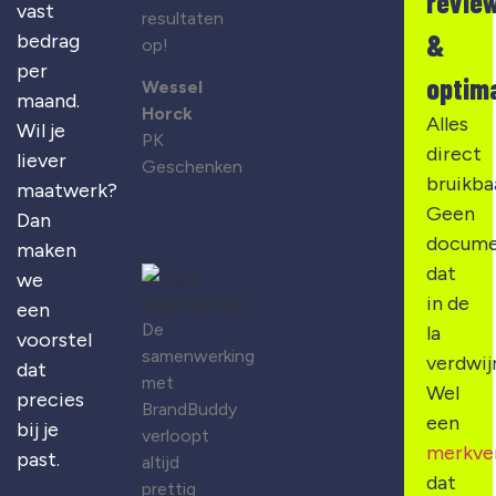
revie
vast
resultaten
&
bedrag
op!
per
optima
Wessel
maand.
Horck
Alles
Wil je
PK
direct
liever
Geschenken
bruikba
maatwerk?
Geen
Dan
docume
maken
dat
we
in de
een
De
la
voorstel
samenwerking
verdwij
dat
met
Wel
precies
BrandBuddy
een
bij je
verloopt
merkve
past.
altijd
dat
prettig