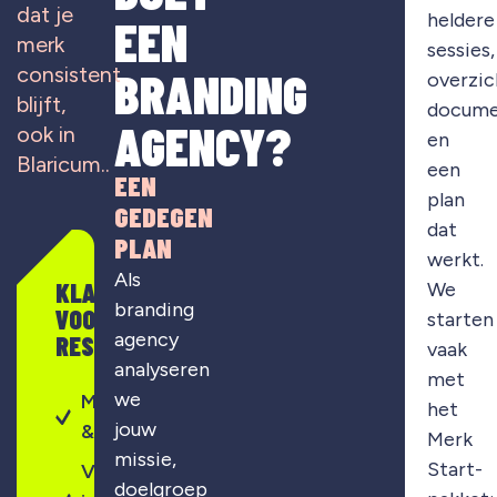
dat je
heldere
EEN
merk
sessies,
consistent
BRANDING
overzic
blijft,
docume
AGENCY?
ook in
en
Blaricum..
een
EEN
plan
GEDEGEN
dat
PLAN
werkt.
Als
KLAAR
We
branding
VOOR
starten
agency
RESULTAAT?
vaak
analyseren
met
we
Merkontwikkeling
het
jouw
& strategie
Merk
missie,
Start-
Visuele
doelgroep