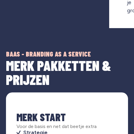
je
gr
BAAS - BRANDING AS A SERVICE
MERK PAKKETTEN &
PRIJZEN
MERK START
Voor de basis en net dat beetje extra
Strategie