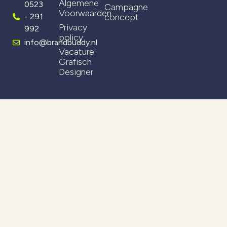
Algemene
0523
Campagne
Voorwaarden
- 291
concept
Privacy
992
policy
info@brandbuddy.nl
Vacature:
Grafisch
Designer