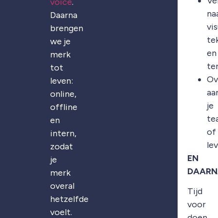
Ve
voice
.
na
Daarna
vis
brengen
te
we je
en
merk
te
tot
Ov
leven:
aa
online,
je
offline
te
en
of
intern,
le
zodat
EN
je
DAARN
merk
overal
Tijd
hetzelfde
voor
voelt.
doen.