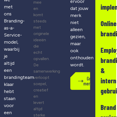
ervoor
mee
imple
met
dat jouw
en
ons
komt
merk
Branding-
steeds
Online
niet
met
as-a-
alleen
brand
originele
Service-
gezien,
ideeën
model,
maar
die
Emplo
waarbij
ook
echt
je
onthouden
opvallen.
brand
altijd
wordt.
De
&
een
samenwerking
brandingteam
verloopt
Gratis
intern
merkscan
soepel,
klaar
gebru
creatief
hebt
en
staan
levert
voor
Brand
altijd
een
sterke