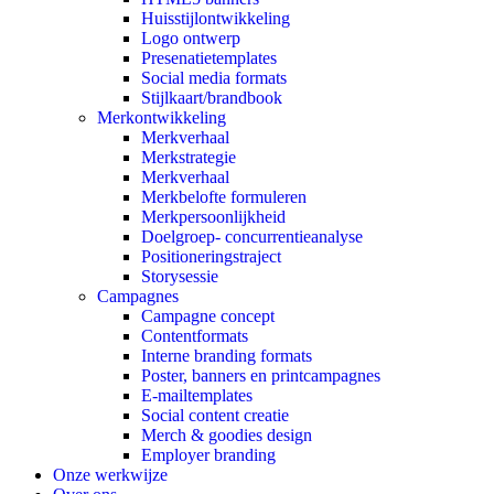
Huisstijlontwikkeling
Logo ontwerp
Presenatietemplates
Social media formats
Stijlkaart/brandbook
Merkontwikkeling
Merkverhaal
Merkstrategie
Merkverhaal
Merkbelofte formuleren
Merkpersoonlijkheid
Doelgroep- concurrentieanalyse
Positioneringstraject
Storysessie
Campagnes
Campagne concept
Contentformats
Interne branding formats
Poster, banners en printcampagnes
E-mailtemplates
Social content creatie
Merch & goodies design
Employer branding
Onze werkwijze