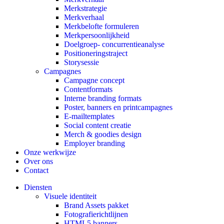
Merkstrategie
Merkverhaal
Merkbelofte formuleren
Merkpersoonlijkheid
Doelgroep- concurrentieanalyse
Positioneringstraject
Storysessie
Campagnes
Campagne concept
Contentformats
Interne branding formats
Poster, banners en printcampagnes
E-mailtemplates
Social content creatie
Merch & goodies design
Employer branding
Onze werkwijze
Over ons
Contact
Diensten
Visuele identiteit
Brand Assets pakket
Fotografierichtlijnen
HTML5 banners