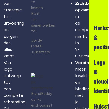
te
van
Zichtbaarheid
:
komen.
strategie
opvallen
Echt
tot
in
fijn
uitvoering
de
samenwerken
Merks
en
competitieve
zo!
&
zorgen
markt
Jordy
dat
in
positi
Evers
alles
’s-
Tuinzitters
klopt.
Graveland
Logo
Van
Verbinding
:
logo
meer
&
ontwerp
loyaliteit
visuel
tot
en
een
binding
identi
BrandBuddy
complete
met
denkt
rebranding.
je
Huisst
enthousiast
Dit
doelgroep