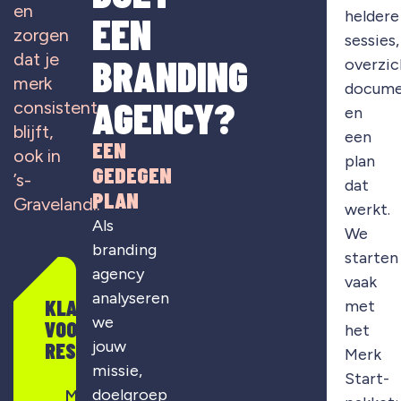
en
heldere
EEN
zorgen
sessies,
dat je
BRANDING
overzic
merk
docume
AGENCY?
consistent
en
blijft,
een
EEN
ook in
plan
GEDEGEN
’s-
dat
PLAN
Graveland..
werkt.
Als
We
branding
starten
agency
vaak
analyseren
KLAAR
met
we
VOOR
het
jouw
RESULTAAT?
Merk
missie,
Start-
doelgroep
Merkontwikkeling