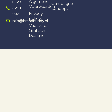
Algemene
0523
Campagne
Voorwaarden
- 291
concept
Privacy
992
policy
info@brandbuddy.nl
Vacature:
Grafisch
Designer