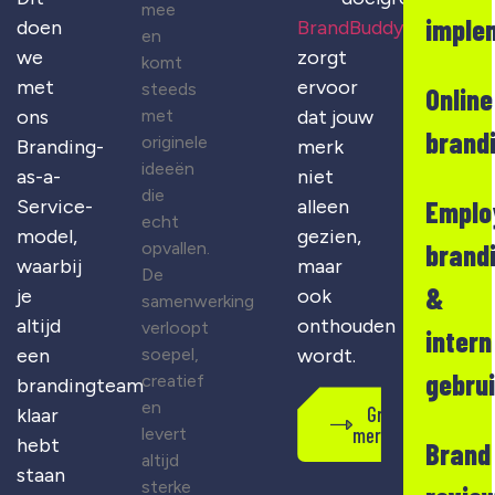
mee
imple
doen
BrandBuddy
en
we
zorgt
komt
met
ervoor
steeds
Online
met
ons
dat jouw
brand
originele
Branding-
merk
ideeën
as-a-
niet
die
Emplo
Service-
alleen
echt
model,
gezien,
opvallen.
brand
waarbij
maar
De
&
je
ook
samenwerking
altijd
onthouden
verloopt
intern
soepel,
een
wordt.
gebru
creatief
brandingteam
en
Gratis
klaar
merkscan
levert
hebt
Brand
altijd
staan
sterke