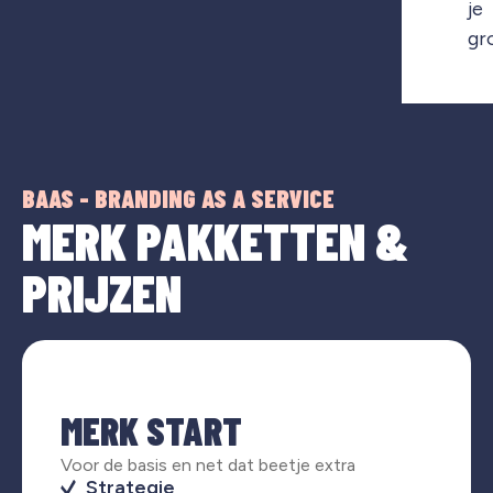
je
gr
BAAS - BRANDING AS A SERVICE
MERK PAKKETTEN &
PRIJZEN
MERK START
Voor de basis en net dat beetje extra
Strategie