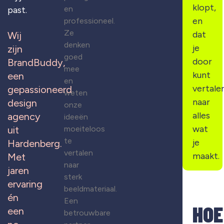
klopt,
en
past.
en
professioneel.
Ze
dat
Wij
denken
je
zijn
goed
door
BrandBuddy,
mee
kunt
een
en
vertale
gepassioneerd
weten
naar
design
onze
alles
agency
ideeën
wat
moeiteloos
uit
te
je
Hardenberg.
vertalen
maakt.
Met
naar
jaren
sterk
ervaring
beeldmateriaal.
én
Een
HOE
een
betrouwbare