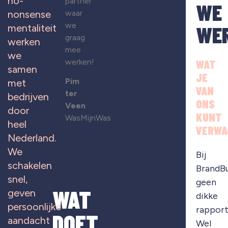
no-
partner
WE
waar
nonsense
we
WE
mentaliteit
graag
werken
mee
we
werken!
WAT
samen
JE
Pim
met
VAN
ter
bedrijven
ONS
Veen
door
KUNT
WasMijnWas
heel
VERWA
Nederland.
We
Bij
schakelen
BrandB
snel,
geen
WAT
geven
dikke
persoonlijke
rapport
DOET
aandacht
Wel