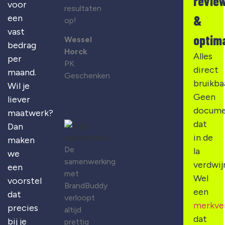
revie
voor
resultaten
&
een
op!
vast
optima
Wessel
bedrag
Horck
Alles
per
PK
direct
maand.
Geschenken
bruikba
Wil je
Geen
liever
docume
maatwerk?
dat
Dan
in de
maken
De
la
we
samenwerking
verdwij
een
met
Wel
voorstel
BrandBuddy
een
dat
verloopt
merkve
precies
altijd
dat
bij je
prettig