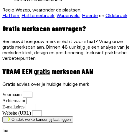
Regio Wezep, waaronder de plaatsen:
Hattem
,
Hattemerbroek
,
Wapenveld
,
Heerde
en
Oldebroek
.
Gratis merkscan aanvragen?
Benieuwd hoe jouw merk er écht voor staat? Vraag onze
gratis merkscan aan. Binnen 48 uur krijg je een analyse van je
merkidentiteit, design en positionering. Inclusief praktische
verbeterpunten.
VRAAG EEN
gratis
merkscan AAN
Gratis advies over je huidige huidige merk
Voornaam
Achternaam
E-mailadres
Website (URL)
Ontdek welke kansen jij laat liggen
faq