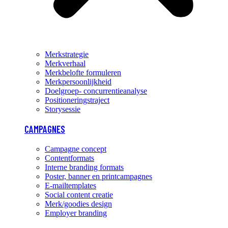
Merkstrategie
Merkverhaal
Merkbelofte formuleren
Merkpersoonlijkheid
Doelgroep- concurrentieanalyse
Positioneringstraject
Storysessie
CAMPAGNES
Campagne concept
Contentformats
Interne branding formats
Poster, banner en printcampagnes
E-mailtemplates
Social content creatie
Merk/goodies design
Employer branding