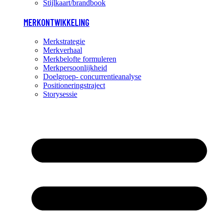
Stijlkaart/brandbook
MERKONTWIKKELING
Merkstrategie
Merkverhaal
Merkbelofte formuleren
Merkpersoonlijkheid
Doelgroep- concurrentieanalyse
Positioneringstraject
Storysessie