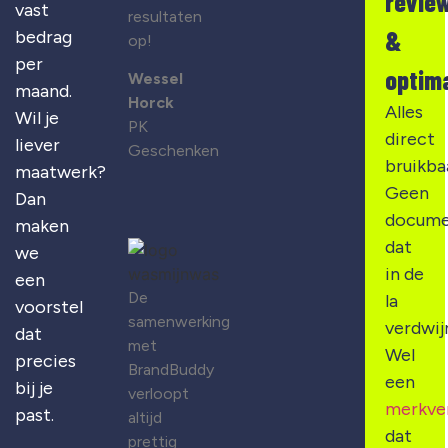
revie
vast
resultaten
&
bedrag
op!
per
optima
Wessel
maand.
Horck
Alles
Wil je
PK
direct
liever
Geschenken
bruikba
maatwerk?
Geen
Dan
docume
maken
dat
we
in de
een
De
la
voorstel
samenwerking
verdwij
dat
met
Wel
precies
BrandBuddy
een
bij je
verloopt
merkve
past.
altijd
dat
prettig