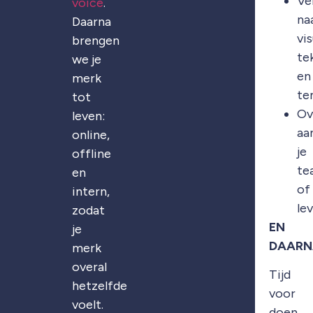
Ve
voice
.
na
Daarna
vis
brengen
te
we je
en
merk
te
tot
Ov
leven:
aa
online,
je
offline
te
en
of
intern,
le
zodat
EN
je
DAARN
merk
overal
Tijd
hetzelfde
voor
voelt.
doen.