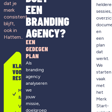
dat je
heldere
EEN
merk
sessies,
consistent
BRANDING
overzic
blijft,
docume
AGENCY?
ook in
en
Hattem..
een
EEN
plan
GEDEGEN
dat
PLAN
werkt.
Als
KLAAR
We
branding
VOOR
starten
agency
RESULTAAT?
vaak
analyseren
met
we
Merkontwikkeling
het
jouw
& strategie
Merk
missie,
Start-
Visuele
doelgroep