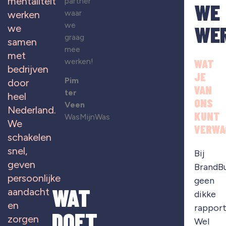
mentaliteit
partner
WE
waar
werken
we
WE
we
graag
samen
mee
met
werken!
WAT
bedrijven
JE
Pim
door
VAN
ter
heel
ONS
Veen
Nederland.
KUNT
WasMijnWas
We
VERWA
schakelen
snel,
Bij
geven
BrandB
persoonlijke
geen
WAT
aandacht
dikke
en
rapport
DOET
zorgen
Wel