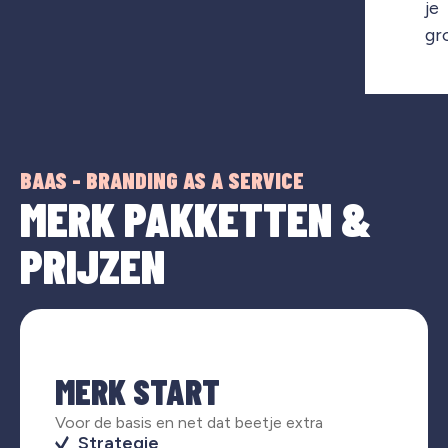
je
gr
BAAS - BRANDING AS A SERVICE
MERK PAKKETTEN &
PRIJZEN
MERK START
Voor de basis en net dat beetje extra
Strategie