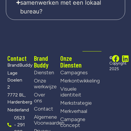
samenwerken met een lokaal
bureau?
Contact
Brand
Onze
©
Buddy
Diensten
Copyright
BrandBuddy
2025
Diensten
Campagnes
Lage
Doelen
Onze
Merkontwikkeling
werkwijze
2
Visuele
Over
identiteit
7772 BL,
ons
Hardenberg
Merkstrategie
Contact
Nederland
Merkverhaal
Algemene
0523
Campagne
Voorwaarden
- 291
concept
Privacy