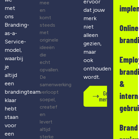
ervoor
mee
imple
met
dat jouw
en
ons
komt
merk
Branding-
steeds
Online
niet
met
as-a-
alleen
brand
originele
Service-
gezien,
ideeën
model,
maar
die
Emplo
waarbij
ook
echt
je
onthouden
opvallen.
brand
altijd
wordt.
De
&
een
samenwerking
brandingteam
verloopt
Gratis
intern
merkscan
soepel,
klaar
gebru
creatief
hebt
en
staan
levert
voor
Brand
altijd
een
sterke