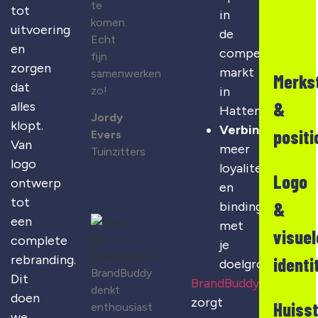
te
tot
in
komen.
uitvoering
de
Echt
en
competitieve
fijn
zorgen
markt
samenwerken
Merks
dat
zo!
in
&
alles
Hattem
Jordy
klopt.
Verbinding
:
positi
Evers
Van
meer
Tuinzitters
logo
loyaliteit
Logo
ontwerp
en
tot
&
binding
een
met
visuel
complete
je
rebranding.
identi
doelgroep
BrandBuddy
Dit
BrandBuddy
denkt
doen
zorgt
Huisst
enthousiast
we