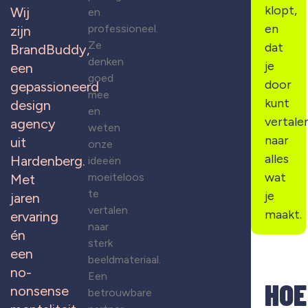
klopt,
Wij
en
en
professioneel.
zijn
Ze
dat
BrandBuddy,
denken
je
een
goed
door
gepassioneerd
mee
kunt
design
en
vertale
agency
weten
naar
uit
onze
alles
Hardenberg.
ideeën
wat
moeiteloos
Met
te
je
jaren
vertalen
maakt.
ervaring
naar
én
sterk
een
beeldmateriaal.
no-
Een
HOE
nonsense
betrouwbare