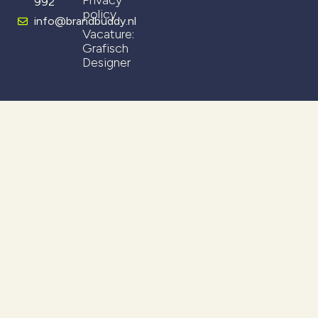
992
policy
info@brandbuddy.nl
Vacature:
Grafisch
Designer