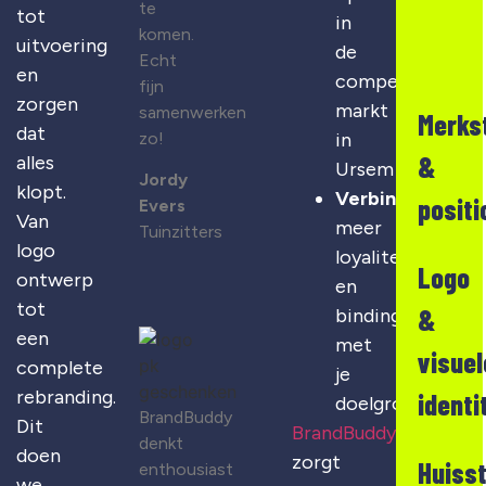
te
tot
in
komen.
uitvoering
de
Echt
en
competitieve
fijn
zorgen
markt
samenwerken
Merks
dat
zo!
in
&
alles
Ursem
Jordy
klopt.
Verbinding
:
positi
Evers
Van
meer
Tuinzitters
logo
loyaliteit
Logo
ontwerp
en
tot
&
binding
een
met
visuel
complete
je
rebranding.
identi
doelgroep
BrandBuddy
Dit
BrandBuddy
denkt
doen
zorgt
Huisst
enthousiast
we