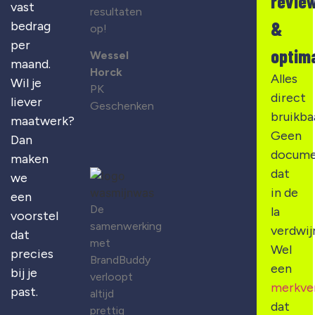
revie
vast
resultaten
&
bedrag
op!
per
optima
Wessel
maand.
Horck
Alles
Wil je
PK
direct
liever
Geschenken
bruikba
maatwerk?
Geen
Dan
docume
maken
dat
we
in de
een
De
la
voorstel
samenwerking
verdwij
dat
met
Wel
precies
BrandBuddy
een
bij je
verloopt
merkve
past.
altijd
dat
prettig