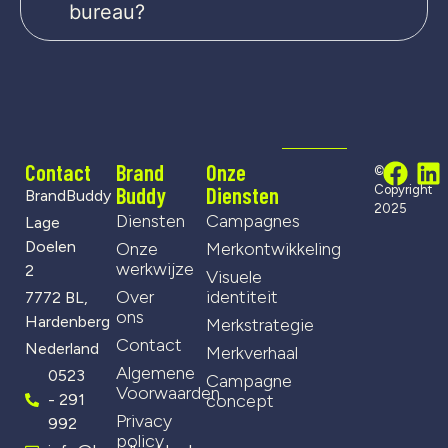
bureau?
Contact
Brand
Onze
©
Buddy
Diensten
Copyright
BrandBuddy
2025
Diensten
Campagnes
Lage
Doelen
Onze
Merkontwikkeling
werkwijze
2
Visuele
Over
identiteit
7772 BL,
ons
Hardenberg
Merkstrategie
Contact
Nederland
Merkverhaal
Algemene
0523
Campagne
Voorwaarden
- 291
concept
Privacy
992
policy