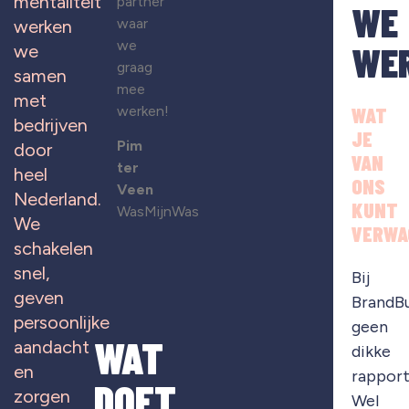
mentaliteit
partner
WE
waar
werken
we
WE
we
graag
samen
mee
met
werken!
WAT
bedrijven
JE
Pim
door
VAN
ter
heel
ONS
Veen
Nederland.
KUNT
WasMijnWas
We
VERWA
schakelen
snel,
Bij
geven
BrandB
persoonlijke
geen
WAT
aandacht
dikke
en
rapport
DOET
zorgen
Wel