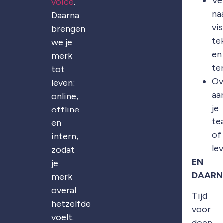
Ve
voice
.
na
Daarna
vis
brengen
te
we je
en
merk
te
tot
Ov
leven:
aa
online,
je
offline
te
en
of
intern,
le
zodat
EN
je
DAARN
merk
overal
Tijd
hetzelfde
voor
voelt.
doen.