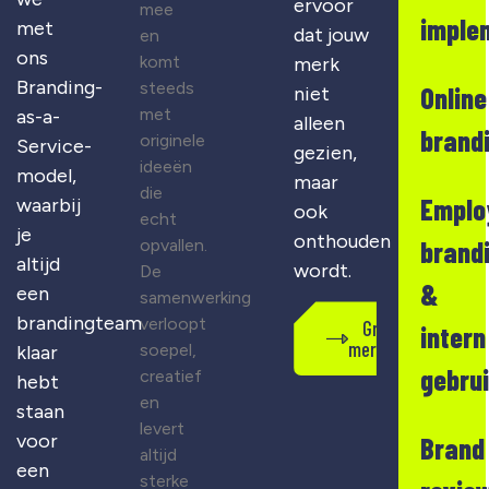
ervoor
mee
imple
met
dat jouw
en
ons
komt
merk
Branding-
steeds
Online
niet
met
as-a-
alleen
brand
originele
Service-
gezien,
ideeën
model,
maar
die
Emplo
waarbij
ook
echt
je
onthouden
opvallen.
brand
altijd
wordt.
De
&
een
samenwerking
brandingteam
verloopt
Gratis
intern
merkscan
soepel,
klaar
gebru
creatief
hebt
en
staan
levert
voor
Brand
altijd
een
sterke