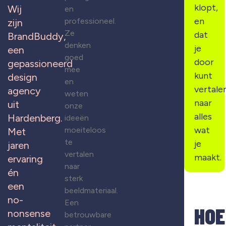
klopt,
Wij
en
en
professioneel.
zijn
Ze
dat
BrandBuddy,
denken
je
een
goed
door
gepassioneerd
mee
kunt
design
en
vertale
agency
weten
naar
uit
onze
alles
Hardenberg.
ideeën
wat
moeiteloos
Met
te
je
jaren
vertalen
maakt.
ervaring
naar
én
sterk
een
beeldmateriaal.
no-
Een
HOE
nonsense
betrouwbare