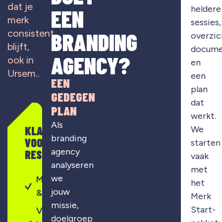
dat je
heldere
EEN
merk
sessies,
consistent
BRANDING
overzic
blijft,
docume
AGENCY?
ook in
en
Ursem..
een
EEN
plan
GEDEGEN
dat
PLAN
werkt.
Als
KLAAR
We
branding
VOOR
starten
agency
RESULTAAT?
vaak
analyseren
met
we
Merkontwikkeling
het
jouw
& strategie
Merk
missie,
Start-
Visuele
doelgroep