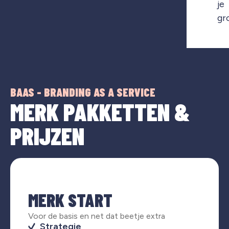
je
gr
BAAS - BRANDING AS A SERVICE
MERK PAKKETTEN &
PRIJZEN
MERK START
Voor de basis en net dat beetje extra
Strategie