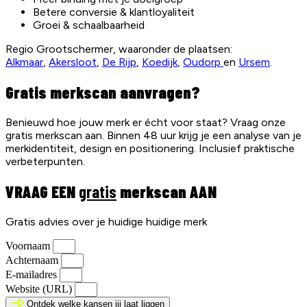
Betere conversie & klantloyaliteit
Groei & schaalbaarheid
Regio Grootschermer, waaronder de plaatsen:
Alkmaar
,
Akersloot
,
De Rijp
,
Koedijk
,
Oudorp
en
Ursem
.
Gratis merkscan aanvragen?
Benieuwd hoe jouw merk er écht voor staat? Vraag onze
gratis merkscan aan. Binnen 48 uur krijg je een analyse van je
merkidentiteit, design en positionering. Inclusief praktische
verbeterpunten.
VRAAG EEN
gratis
merkscan AAN
Gratis advies over je huidige huidige merk
Voornaam
Achternaam
E-mailadres
Website (URL)
Ontdek welke kansen jij laat liggen