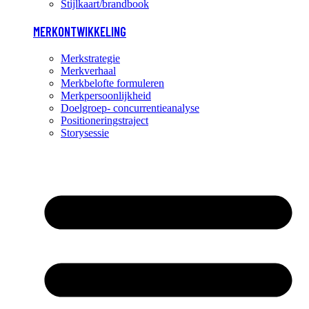
Stijlkaart/brandbook
MERKONTWIKKELING
Merkstrategie
Merkverhaal
Merkbelofte formuleren
Merkpersoonlijkheid
Doelgroep- concurrentieanalyse
Positioneringstraject
Storysessie