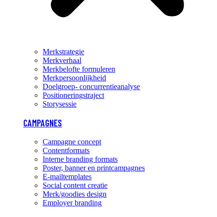
Merkstrategie
Merkverhaal
Merkbelofte formuleren
Merkpersoonlijkheid
Doelgroep- concurrentieanalyse
Positioneringstraject
Storysessie
CAMPAGNES
Campagne concept
Contentformats
Interne branding formats
Poster, banner en printcampagnes
E-mailtemplates
Social content creatie
Merk/goodies design
Employer branding