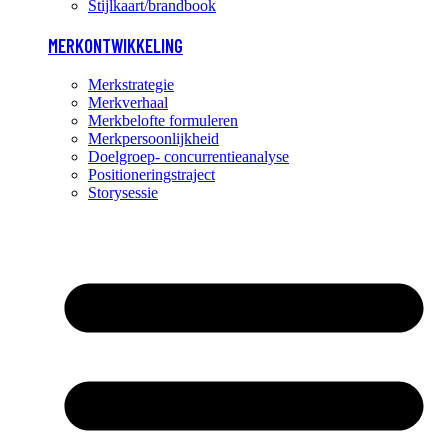
Stijlkaart/brandbook
MERKONTWIKKELING
Merkstrategie
Merkverhaal
Merkbelofte formuleren
Merkpersoonlijkheid
Doelgroep- concurrentieanalyse
Positioneringstraject
Storysessie