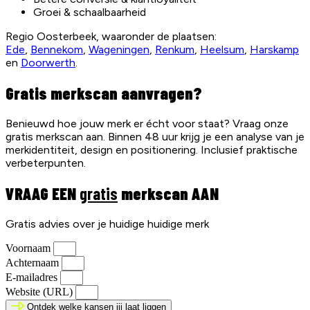
Groei & schaalbaarheid
Regio Oosterbeek, waaronder de plaatsen:
Ede
,
Bennekom
,
Wageningen
,
Renkum
,
Heelsum
,
Harskamp
en
Doorwerth
.
Gratis merkscan aanvragen?
Benieuwd hoe jouw merk er écht voor staat? Vraag onze
gratis merkscan aan. Binnen 48 uur krijg je een analyse van je
merkidentiteit, design en positionering. Inclusief praktische
verbeterpunten.
VRAAG EEN
gratis
merkscan AAN
Gratis advies over je huidige huidige merk
Voornaam
Achternaam
E-mailadres
Website (URL)
Ontdek welke kansen jij laat liggen