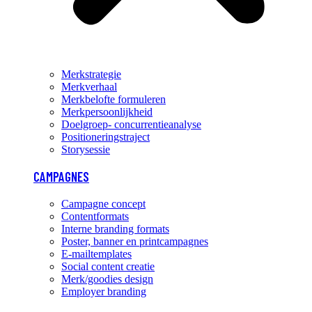
Merkstrategie
Merkverhaal
Merkbelofte formuleren
Merkpersoonlijkheid
Doelgroep- concurrentieanalyse
Positioneringstraject
Storysessie
CAMPAGNES
Campagne concept
Contentformats
Interne branding formats
Poster, banner en printcampagnes
E-mailtemplates
Social content creatie
Merk/goodies design
Employer branding