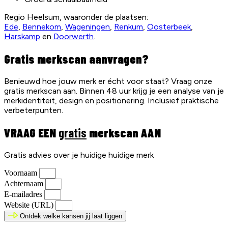
Regio Heelsum, waaronder de plaatsen:
Ede
,
Bennekom
,
Wageningen
,
Renkum
,
Oosterbeek
,
Harskamp
en
Doorwerth
.
Gratis merkscan aanvragen?
Benieuwd hoe jouw merk er écht voor staat? Vraag onze
gratis merkscan aan. Binnen 48 uur krijg je een analyse van je
merkidentiteit, design en positionering. Inclusief praktische
verbeterpunten.
VRAAG EEN
gratis
merkscan AAN
Gratis advies over je huidige huidige merk
Voornaam
Achternaam
E-mailadres
Website (URL)
Ontdek welke kansen jij laat liggen