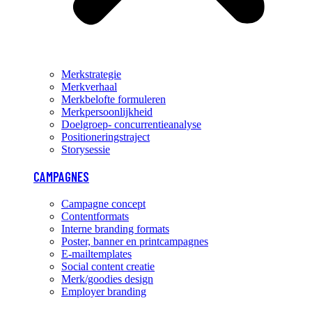
Merkstrategie
Merkverhaal
Merkbelofte formuleren
Merkpersoonlijkheid
Doelgroep- concurrentieanalyse
Positioneringstraject
Storysessie
CAMPAGNES
Campagne concept
Contentformats
Interne branding formats
Poster, banner en printcampagnes
E-mailtemplates
Social content creatie
Merk/goodies design
Employer branding