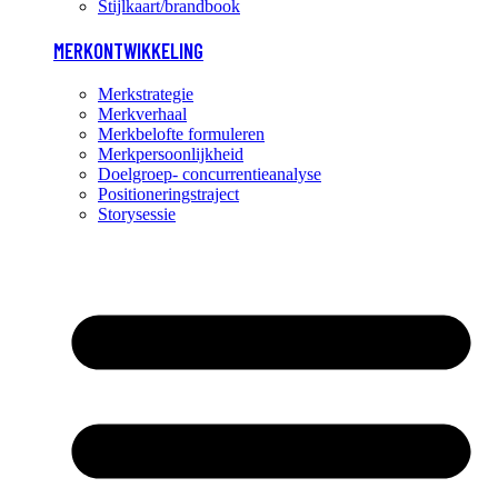
Stijlkaart/brandbook
MERKONTWIKKELING
Merkstrategie
Merkverhaal
Merkbelofte formuleren
Merkpersoonlijkheid
Doelgroep- concurrentieanalyse
Positioneringstraject
Storysessie