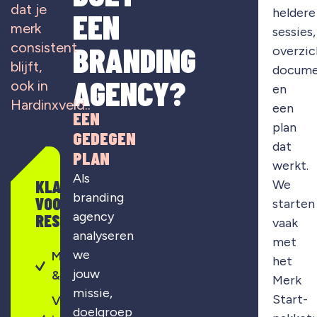
dat je
heldere
EEN
merk
sessies,
consistent
BRANDING
overzic
blijft,
docume
AGENCY?
ook in
en
Hardinxveld..
een
EEN
plan
GEDEGEN
dat
PLAN
werkt.
Als
KLAAR
We
branding
VOOR
starten
agency
RESULTAAT?
vaak
analyseren
met
we
Merkontwikkeling
het
jouw
& strategie
Merk
missie,
Start-
Visuele
doelgroep