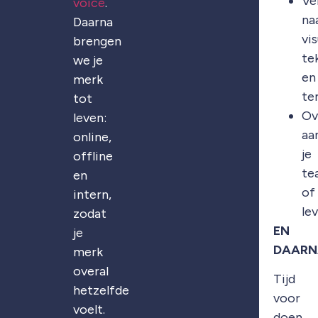
Ve
voice
.
na
Daarna
vis
brengen
te
we je
en
merk
te
tot
Ov
leven:
aa
online,
je
offline
te
en
of
intern,
le
zodat
EN
je
DAARN
merk
overal
Tijd
hetzelfde
voor
voelt.
doen.