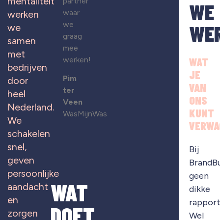
mentaliteit
partner
WE
waar
werken
we
WE
we
graag
samen
mee
met
werken!
WAT
bedrijven
JE
Pim
door
VAN
ter
heel
ONS
Veen
Nederland.
KUNT
WasMijnWas
We
VERWA
schakelen
snel,
Bij
geven
BrandB
persoonlijke
geen
WAT
aandacht
dikke
en
rapport
DOET
zorgen
Wel