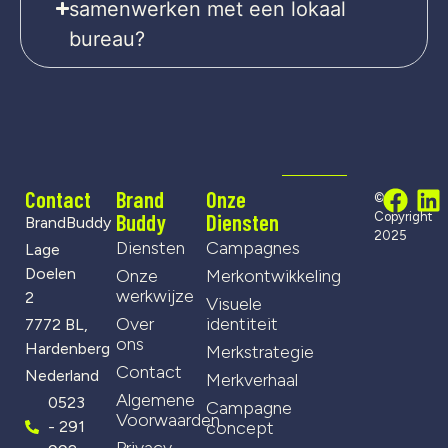
samenwerken met een lokaal
bureau?
Contact
Brand
Onze
©
Buddy
Diensten
Copyright
BrandBuddy
2025
Diensten
Campagnes
Lage
Doelen
Onze
Merkontwikkeling
werkwijze
2
Visuele
Over
identiteit
7772 BL,
ons
Hardenberg
Merkstrategie
Contact
Nederland
Merkverhaal
Algemene
0523
Campagne
Voorwaarden
- 291
concept
Privacy