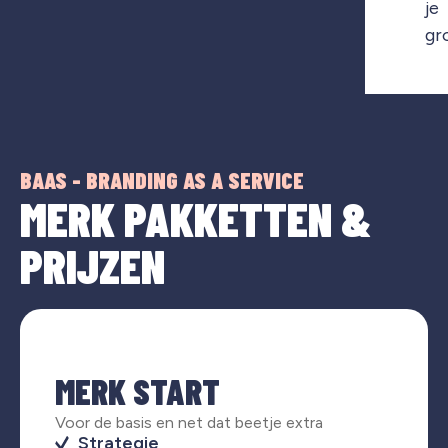
je
gr
BAAS - BRANDING AS A SERVICE
MERK PAKKETTEN &
PRIJZEN
MERK START
Voor de basis en net dat beetje extra
Strategie