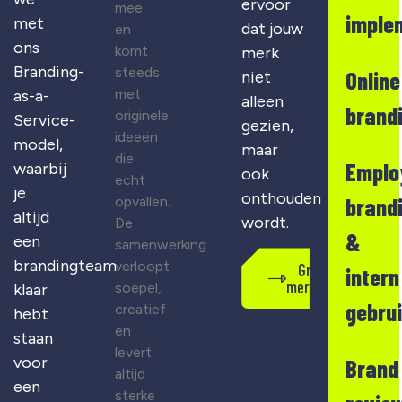
ervoor
mee
imple
met
dat jouw
en
ons
komt
merk
Branding-
steeds
Online
niet
met
as-a-
alleen
brand
originele
Service-
gezien,
ideeën
model,
maar
die
Emplo
waarbij
ook
echt
je
onthouden
opvallen.
brand
altijd
wordt.
De
&
een
samenwerking
brandingteam
verloopt
Gratis
intern
merkscan
soepel,
klaar
gebru
creatief
hebt
en
staan
levert
voor
Brand
altijd
een
sterke