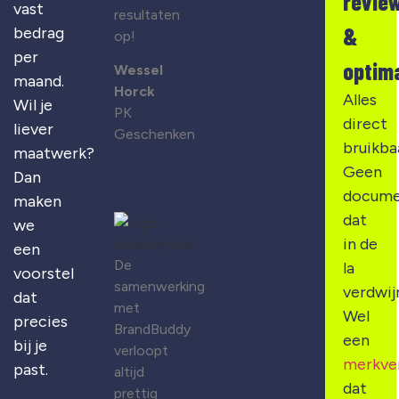
revie
vast
resultaten
&
bedrag
op!
per
optima
Wessel
maand.
Horck
Alles
Wil je
PK
direct
liever
Geschenken
bruikba
maatwerk?
Geen
Dan
docume
maken
dat
we
in de
een
De
la
voorstel
samenwerking
verdwij
dat
met
Wel
precies
BrandBuddy
een
bij je
verloopt
merkve
past.
altijd
dat
prettig