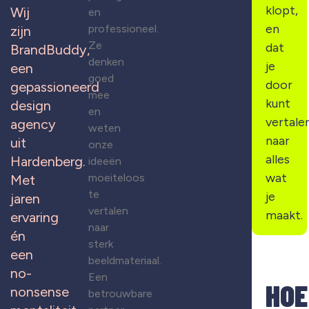
klopt,
Wij
en
en
professioneel.
zijn
Ze
dat
BrandBuddy,
denken
je
een
goed
door
gepassioneerd
mee
kunt
design
en
vertale
agency
weten
naar
uit
onze
alles
Hardenberg.
ideeën
wat
moeiteloos
Met
te
je
jaren
vertalen
maakt.
ervaring
naar
én
sterk
een
beeldmateriaal.
no-
Een
HOE
nonsense
betrouwbare