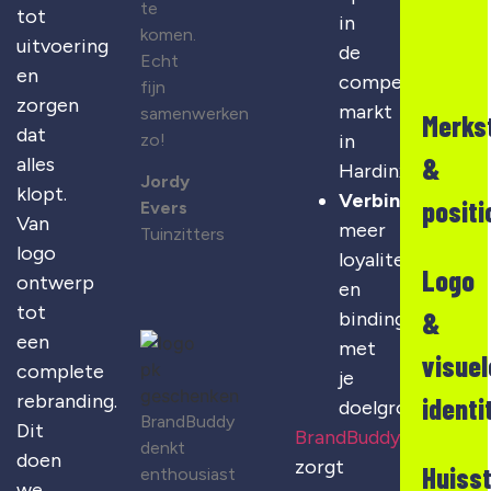
te
tot
in
komen.
uitvoering
de
Echt
en
competitieve
fijn
zorgen
markt
samenwerken
Merks
dat
zo!
in
&
alles
Hardinxveld
Jordy
klopt.
Verbinding
:
positi
Evers
Van
meer
Tuinzitters
logo
loyaliteit
Logo
ontwerp
en
tot
&
binding
een
met
visuel
complete
je
rebranding.
identi
doelgroep
BrandBuddy
Dit
BrandBuddy
denkt
doen
zorgt
Huisst
enthousiast
we