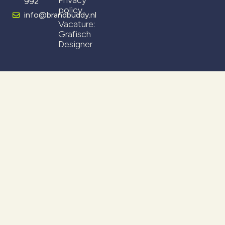
992
policy
info@brandbuddy.nl
Vacature:
Grafisch
Designer