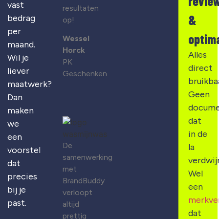
revie
vast
resultaten
&
bedrag
op!
per
optima
Wessel
maand.
Horck
Alles
Wil je
PK
direct
liever
Geschenken
bruikba
maatwerk?
Geen
Dan
docume
maken
dat
we
in de
een
De
la
voorstel
samenwerking
verdwij
dat
met
Wel
precies
BrandBuddy
een
bij je
verloopt
merkve
past.
altijd
dat
prettig