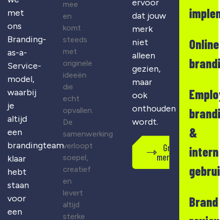
ervoor
mee
imple
met
dat jouw
en
ons
komt
merk
Branding-
steeds
Online
niet
met
as-a-
alleen
brand
originele
Service-
gezien,
ideeën
model,
maar
die
Emplo
waarbij
ook
echt
je
onthouden
opvallen.
brand
altijd
wordt.
De
&
een
samenwerking
brandingteam
verloopt
Gratis
intern
merkscan
soepel,
klaar
gebru
creatief
hebt
en
staan
levert
voor
Brand
altijd
een
sterke