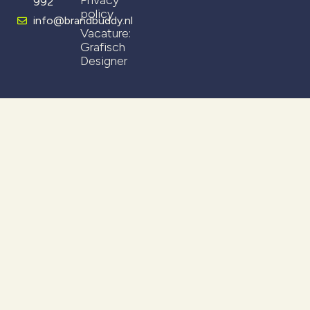
992
policy
info@brandbuddy.nl
Vacature:
Grafisch
Designer