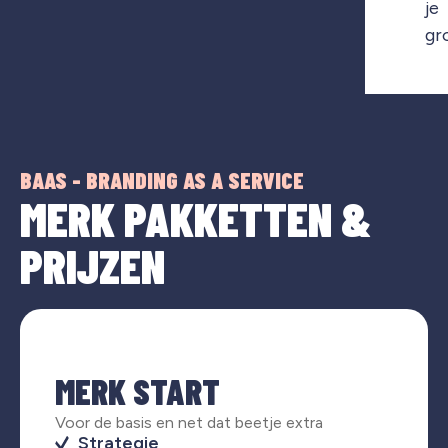
je
gr
BAAS - BRANDING AS A SERVICE
MERK PAKKETTEN &
PRIJZEN
MERK START
Voor de basis en net dat beetje extra
Strategie