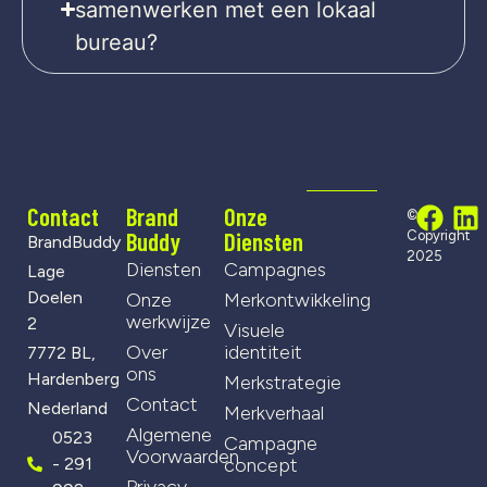
samenwerken met een lokaal
bureau?
Contact
Brand
Onze
©
Buddy
Diensten
Copyright
BrandBuddy
2025
Diensten
Campagnes
Lage
Doelen
Onze
Merkontwikkeling
werkwijze
2
Visuele
Over
identiteit
7772 BL,
ons
Hardenberg
Merkstrategie
Contact
Nederland
Merkverhaal
Algemene
0523
Campagne
Voorwaarden
- 291
concept
Privacy