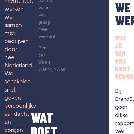
mentaliteit
partner
WE
waar
werken
we
WE
we
graag
samen
mee
met
werken!
WAT
bedrijven
JE
Pim
door
VAN
ter
heel
ONS
Veen
Nederland.
KUNT
WasMijnWas
We
VERWA
schakelen
snel,
Bij
geven
BrandB
persoonlijke
geen
WAT
aandacht
dikke
en
rapport
DOET
zorgen
Wel