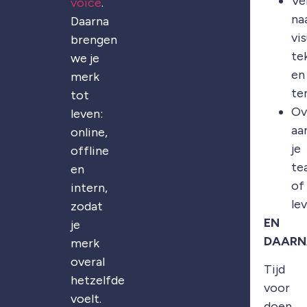
Ve
voice
.
na
Daarna
vis
brengen
te
we je
en
merk
te
tot
Ov
leven:
aa
online,
je
offline
te
en
of
intern,
le
zodat
EN
je
DAARN
merk
overal
Tijd
hetzelfde
voor
voelt.
doen.