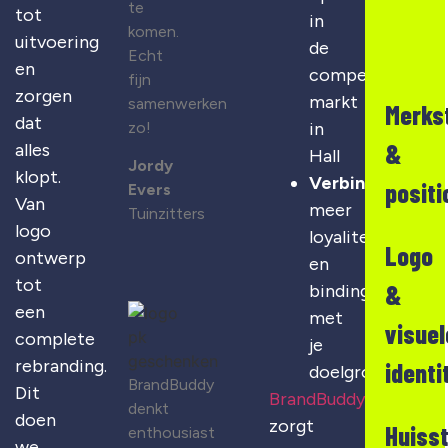
te
tot
in
komen.
uitvoering
de
Echt
en
competitieve
fijn
zorgen
markt
samenwerken
Merks
dat
zo!
in
&
alles
Hall
Jordy
klopt.
Verbinding
:
positi
Evers
Van
meer
Tuinzitters
logo
loyaliteit
Logo
ontwerp
en
tot
&
binding
een
met
visuel
complete
je
rebranding.
identi
doelgroep
BrandBuddy
Dit
BrandBuddy
denkt
doen
zorgt
Huisst
enthousiast
we