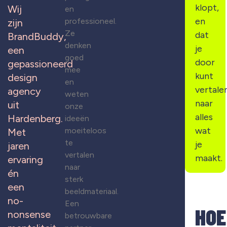
klopt,
Wij
en
en
professioneel.
zijn
Ze
dat
BrandBuddy,
denken
je
een
goed
door
gepassioneerd
mee
kunt
design
en
vertale
agency
weten
naar
uit
onze
alles
Hardenberg.
ideeën
wat
moeiteloos
Met
te
je
jaren
vertalen
maakt.
ervaring
naar
én
sterk
een
beeldmateriaal.
no-
Een
HOE
nonsense
betrouwbare