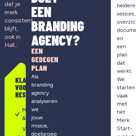
dat je
heldere
EEN
merk
sessies,
consistent
BRANDING
overzic
blijft,
docume
AGENCY?
ook in
en
Hall..
een
EEN
plan
GEDEGEN
dat
PLAN
werkt.
Als
KLAAR
We
branding
VOOR
starten
agency
RESULTAAT?
vaak
analyseren
met
we
Merkontwikkeling
het
jouw
& strategie
Merk
missie,
Start-
Visuele
doelgroep