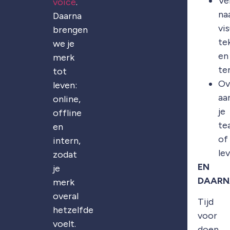
Ve
voice
.
na
Daarna
vis
brengen
te
we je
en
merk
te
tot
Ov
leven:
aa
online,
je
offline
te
en
of
intern,
le
zodat
EN
je
DAARN
merk
overal
Tijd
hetzelfde
voor
voelt.
doen.