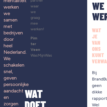
mentaliteit
partner
WE
waar
werken
we
WE
we
graag
samen
mee
met
werken!
WAT
bedrijven
JE
Pim
door
VAN
ter
heel
ONS
Veen
Nederland.
KUNT
WasMijnWas
We
VERWA
schakelen
snel,
Bij
geven
BrandB
persoonlijke
geen
WAT
aandacht
dikke
en
rapport
DOET
zorgen
Wel