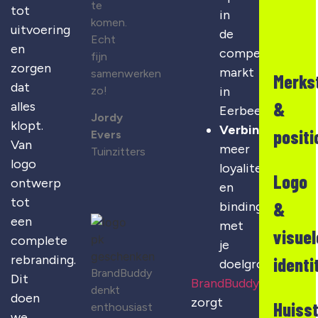
te
tot
in
komen.
uitvoering
de
Echt
en
competitieve
fijn
zorgen
markt
samenwerken
Merks
dat
zo!
in
&
alles
Eerbeek
Jordy
klopt.
Verbinding
:
positi
Evers
Van
meer
Tuinzitters
logo
loyaliteit
Logo
ontwerp
en
tot
&
binding
een
met
visuel
complete
je
rebranding.
identi
doelgroep
BrandBuddy
Dit
BrandBuddy
denkt
doen
zorgt
Huisst
enthousiast
we