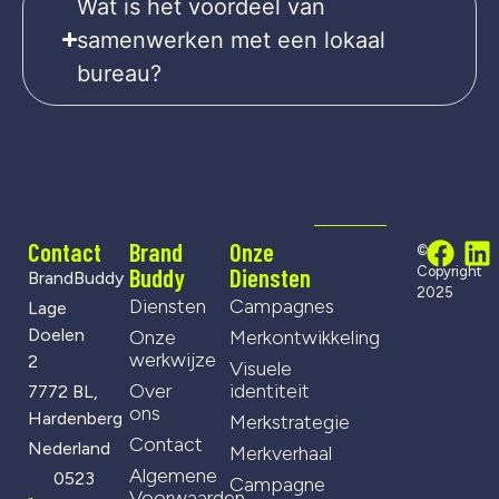
Wat is het voordeel van
samenwerken met een lokaal
bureau?
Contact
Brand
Onze
©
Buddy
Diensten
Copyright
BrandBuddy
2025
Diensten
Campagnes
Lage
Doelen
Onze
Merkontwikkeling
werkwijze
2
Visuele
Over
identiteit
7772 BL,
ons
Hardenberg
Merkstrategie
Contact
Nederland
Merkverhaal
Algemene
0523
Campagne
Voorwaarden