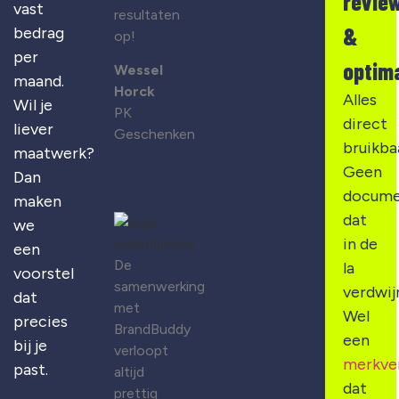
revie
vast
resultaten
&
bedrag
op!
per
optima
Wessel
maand.
Horck
Alles
Wil je
PK
direct
liever
Geschenken
bruikba
maatwerk?
Geen
Dan
docume
maken
dat
we
in de
een
De
la
voorstel
samenwerking
verdwij
dat
met
Wel
precies
BrandBuddy
een
bij je
verloopt
merkve
past.
altijd
dat
prettig