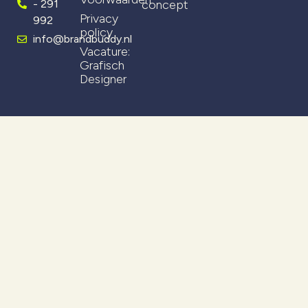
- 291
concept
Privacy
992
policy
info@brandbuddy.nl
Vacature:
Grafisch
Designer