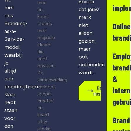
ervoor
mee
imple
met
dat jouw
en
ons
komt
merk
Branding-
steeds
Online
niet
met
as-a-
alleen
brand
originele
Service-
gezien,
ideeën
model,
maar
die
Emplo
waarbij
ook
echt
je
onthouden
opvallen.
brand
altijd
wordt.
De
&
een
samenwerking
brandingteam
verloopt
Gratis
intern
merkscan
soepel,
klaar
gebru
creatief
hebt
en
staan
levert
voor
Brand
altijd
een
sterke