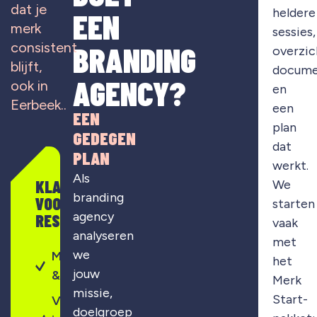
dat je
heldere
EEN
merk
sessies,
consistent
BRANDING
overzic
blijft,
docume
AGENCY?
ook in
en
Eerbeek..
een
EEN
plan
GEDEGEN
dat
PLAN
werkt.
Als
KLAAR
We
branding
VOOR
starten
agency
RESULTAAT?
vaak
analyseren
met
we
Merkontwikkeling
het
jouw
& strategie
Merk
missie,
Start-
Visuele
doelgroep