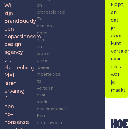
klopt,
Wij
en
en
professioneel.
zijn
Ze
dat
BrandBuddy,
denken
je
een
goed
door
gepassioneerd
mee
kunt
design
en
vertale
agency
weten
naar
uit
onze
alles
Hardenberg.
ideeën
wat
moeiteloos
Met
te
je
jaren
vertalen
maakt.
ervaring
naar
én
sterk
een
beeldmateriaal.
no-
Een
HOE
nonsense
betrouwbare