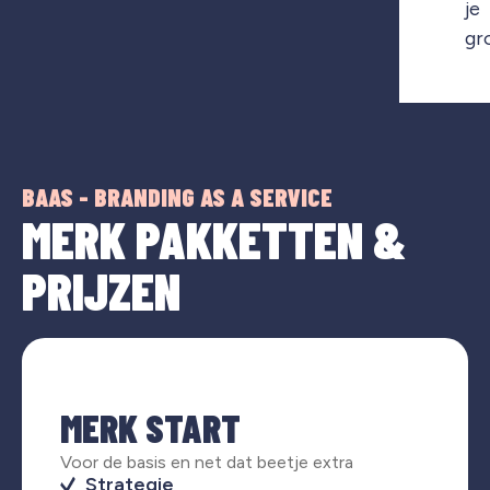
je
gr
BAAS - BRANDING AS A SERVICE
MERK PAKKETTEN &
PRIJZEN
MERK START
Voor de basis en net dat beetje extra
Strategie