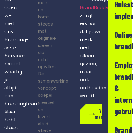
mee
Huisst
doen
BrandBuddy
en
imple
we
zorgt
komt
met
ervoor
steeds
met
ons
dat jouw
Online
originele
Branding-
merk
brand
ideeën
as-a-
niet
die
Service-
alleen
echt
Emplo
model,
gezien,
opvallen.
waarbij
maar
De
brand
je
ook
samenwerking
&
altijd
onthouden
verloopt
soepel,
een
wordt.
intern
creatief
brandingteam
en
gebru
Gratis
klaar
merkscan
levert
hebt
altijd
staan
Brand
sterke