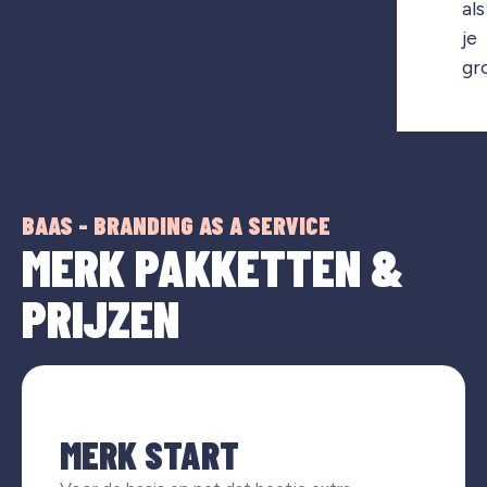
als
je
gr
BAAS - BRANDING AS A SERVICE
MERK PAKKETTEN &
PRIJZEN
MERK START