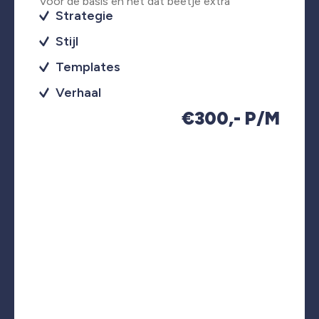
Voor de basis en net dat beetje extra
Strategie
Stijl
Templates
Verhaal
€300,- P/M