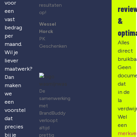
voor
resultaten
revie
een
op!
&
vast
Wessel
bedrag
optima
Horck
per
PK
Alles
maand.
Geschenken
direct
Wil je
bruikba
liever
Geen
maatwerk?
docume
Dan
dat
maken
De
in de
we
samenwerking
la
een
met
verdwij
voorstel
BrandBuddy
Wel
dat
verloopt
een
precies
altijd
merkve
bij je
prettig