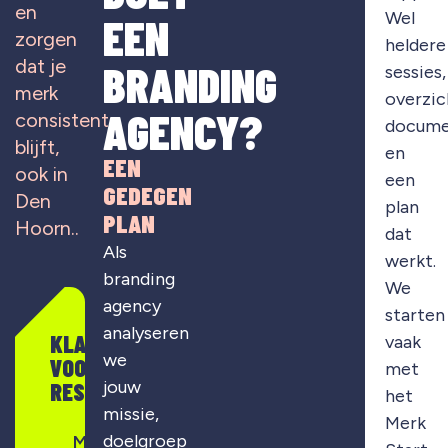
en
Wel
EEN
zorgen
heldere
dat je
BRANDING
sessies,
merk
overzic
AGENCY?
consistent
docume
blijft,
en
EEN
ook in
een
GEDEGEN
Den
plan
PLAN
Hoorn..
dat
Als
werkt.
branding
We
agency
starten
analyseren
KLAAR
vaak
we
VOOR
met
jouw
RESULTAAT?
het
missie,
Merk
doelgroep
Merkontwikkeling