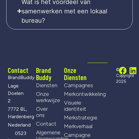
Wat is het voordeel van
samenwerken met een lokaal
bureau?
Contact
Brand
Onze
©
Buddy
Diensten
Copyright
BrandBuddy
2025
Diensten
Campagnes
Lage
Doelen
Onze
Merkontwikkeling
werkwijze
2
Visuele
Over
identiteit
7772 BL,
ons
Hardenberg
Merkstrategie
Contact
Nederland
Merkverhaal
Algemene
0523
Campagne
Voorwaarden