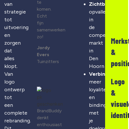
te
van
Zichtbaarheid
:
komen.
strategie
opvallen
Echt
tot
in
fijn
uitvoering
de
samenwerken
en
competitieve
zo!
Merks
zorgen
markt
Jordy
&
dat
in
Evers
alles
Den
positi
Tuinzitters
klopt.
Hoorn
Van
Verbinding
:
Logo
logo
meer
ontwerp
loyaliteit
&
tot
en
visuel
een
binding
BrandBuddy
complete
met
identi
denkt
rebranding.
je
enthousiast
Dit
doelgroep