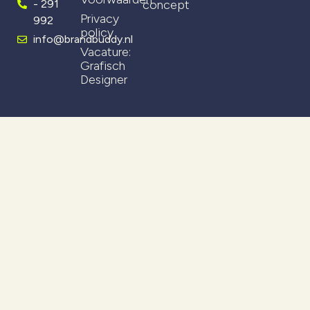
- 291
concept
Privacy
992
policy
info@brandbuddy.nl
Vacature:
Grafisch
Designer