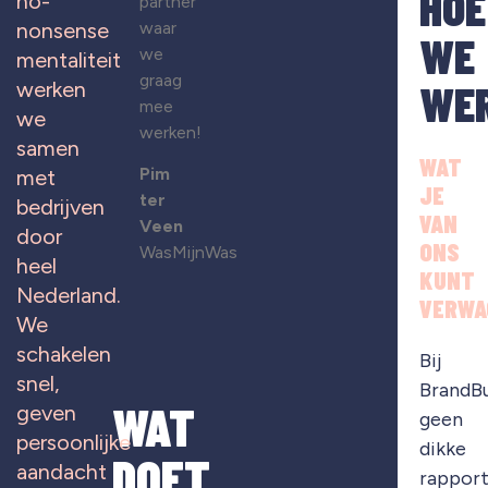
HOE
no-
partner
waar
nonsense
WE
we
mentaliteit
graag
WE
werken
mee
we
werken!
samen
WAT
Pim
met
JE
ter
bedrijven
VAN
Veen
door
ONS
WasMijnWas
heel
KUNT
Nederland.
VERWA
We
schakelen
Bij
snel,
BrandB
WAT
geven
geen
persoonlijke
dikke
DOET
aandacht
rapport