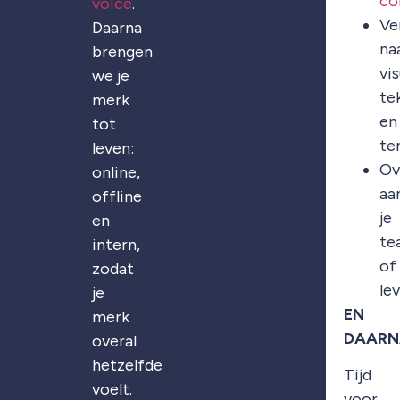
co
voice
.
Ve
Daarna
na
brengen
vis
we je
te
merk
en
tot
te
leven:
Ov
online,
aa
offline
je
en
te
intern,
of
zodat
le
je
EN
merk
DAARN
overal
hetzelfde
Tijd
voelt.
voor