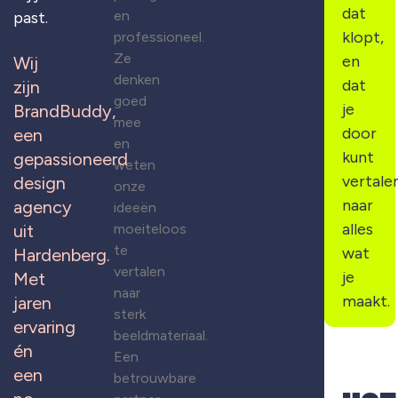
dat
en
past.
klopt,
professioneel.
Ze
en
Wij
denken
dat
zijn
goed
je
BrandBuddy,
mee
door
een
en
kunt
gepassioneerd
weten
vertale
design
onze
naar
agency
ideeën
alles
moeiteloos
uit
te
wat
Hardenberg.
vertalen
je
Met
naar
maakt.
jaren
sterk
ervaring
beeldmateriaal.
én
Een
een
betrouwbare