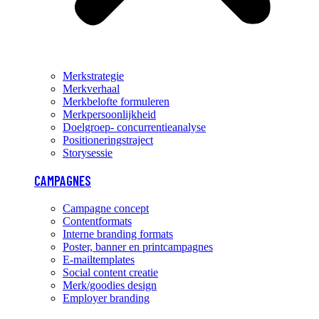
Merkstrategie
Merkverhaal
Merkbelofte formuleren
Merkpersoonlijkheid
Doelgroep- concurrentieanalyse
Positioneringstraject
Storysessie
CAMPAGNES
Campagne concept
Contentformats
Interne branding formats
Poster, banner en printcampagnes
E-mailtemplates
Social content creatie
Merk/goodies design
Employer branding