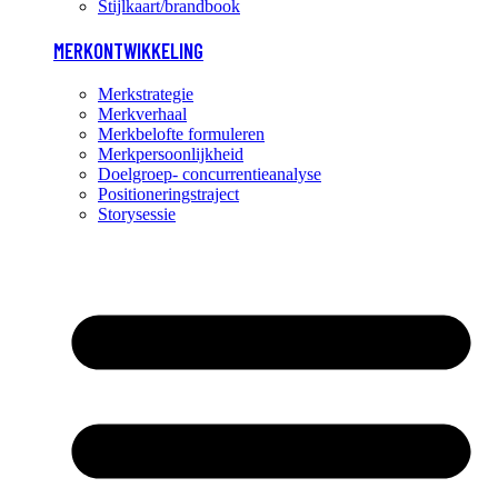
Stijlkaart/brandbook
MERKONTWIKKELING
Merkstrategie
Merkverhaal
Merkbelofte formuleren
Merkpersoonlijkheid
Doelgroep- concurrentieanalyse
Positioneringstraject
Storysessie