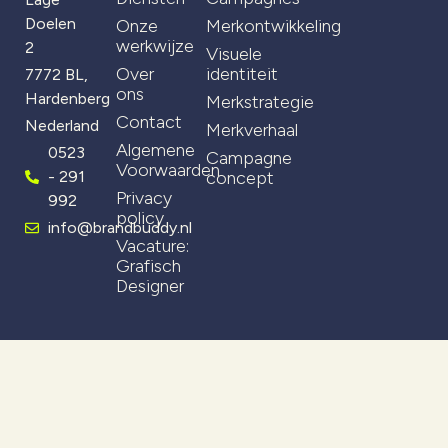
Doelen
Onze
Merkontwikkeling
werkwijze
2
Visuele
Over
identiteit
7772 BL,
ons
Hardenberg
Merkstrategie
Contact
Nederland
Merkverhaal
Algemene
0523
Campagne
Voorwaarden
- 291
concept
Privacy
992
policy
info@brandbuddy.nl
Vacature:
Grafisch
Designer