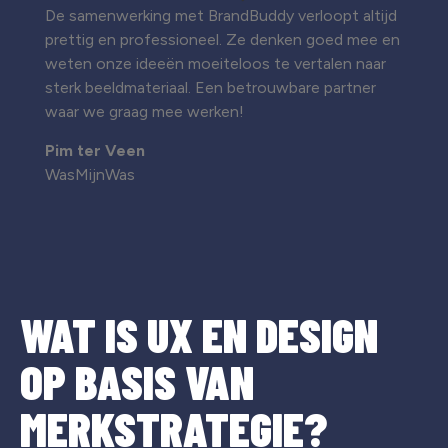
De samenwerking met BrandBuddy verloopt altijd
prettig en professioneel. Ze denken goed mee en
weten onze ideeën moeiteloos te vertalen naar
sterk beeldmateriaal. Een betrouwbare partner
waar we graag mee werken!
Pim ter Veen
WasMijnWas
WAT IS UX EN DESIGN
OP BASIS VAN
MERKSTRATEGIE?