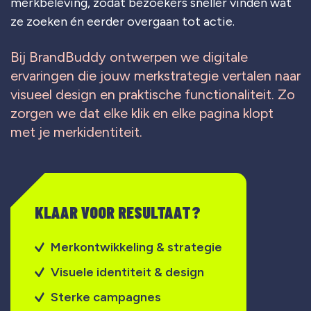
merkbeleving, zodat bezoekers sneller vinden wat
ze zoeken én eerder overgaan tot actie.
Bij BrandBuddy ontwerpen we digitale
ervaringen die jouw merkstrategie vertalen naar
visueel design en praktische functionaliteit. Zo
zorgen we dat elke klik en elke pagina klopt
met je merkidentiteit.
KLAAR VOOR RESULTAAT?
Merkontwikkeling & strategie
Visuele identiteit & design
Sterke campagnes