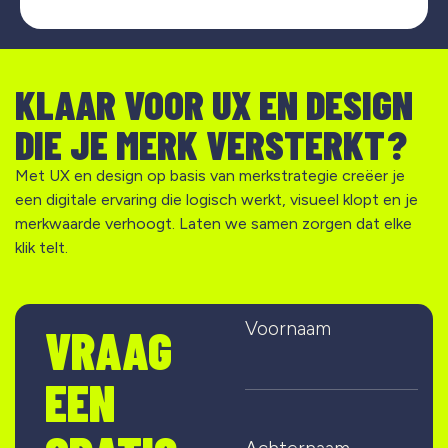
KLAAR VOOR UX EN DESIGN
DIE JE MERK VERSTERKT?
Met UX en design op basis van merkstrategie creëer je
een digitale ervaring die logisch werkt, visueel klopt en je
merkwaarde verhoogt. Laten we samen zorgen dat elke
klik telt.
Voornaam
VRAAG
EEN