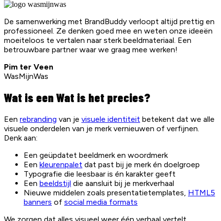
De samenwerking met BrandBuddy verloopt altijd prettig en
professioneel. Ze denken goed mee en weten onze ideeën
moeiteloos te vertalen naar sterk beeldmateriaal. Een
betrouwbare partner waar we graag mee werken!
Pim ter Veen
WasMijnWas
Wat is een Wat is het precies?
Een
rebranding
van je
visuele identiteit
betekent dat we alle
visuele onderdelen van je merk vernieuwen of verfijnen.
Denk aan:
Een geüpdatet beeldmerk en woordmerk
Een
kleurenpalet
dat past bij je merk én doelgroep
Typografie die leesbaar is én karakter geeft
Een
beeldstijl
die aansluit bij je merkverhaal
Nieuwe middelen zoals presentatietemplates,
HTML5
banners
of
social media formats
We zorgen dat alles visueel weer één verhaal vertelt