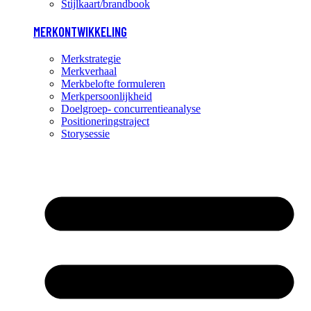
Stijlkaart/brandbook
MERKONTWIKKELING
Merkstrategie
Merkverhaal
Merkbelofte formuleren
Merkpersoonlijkheid
Doelgroep- concurrentieanalyse
Positioneringstraject
Storysessie