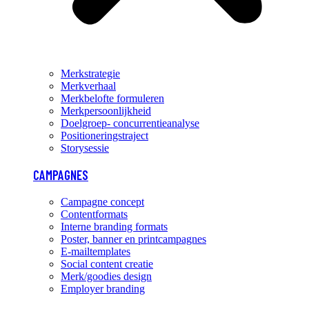
Merkstrategie
Merkverhaal
Merkbelofte formuleren
Merkpersoonlijkheid
Doelgroep- concurrentieanalyse
Positioneringstraject
Storysessie
CAMPAGNES
Campagne concept
Contentformats
Interne branding formats
Poster, banner en printcampagnes
E-mailtemplates
Social content creatie
Merk/goodies design
Employer branding