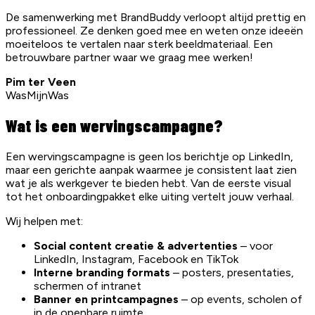
De samenwerking met BrandBuddy verloopt altijd prettig en
professioneel. Ze denken goed mee en weten onze ideeën
moeiteloos te vertalen naar sterk beeldmateriaal. Een
betrouwbare partner waar we graag mee werken!
Pim ter Veen
WasMijnWas
Wat is een wervingscampagne?
Een wervingscampagne is geen los berichtje op LinkedIn,
maar een gerichte aanpak waarmee je consistent laat zien
wat je als werkgever te bieden hebt. Van de eerste visual
tot het onboardingpakket elke uiting vertelt jouw verhaal.
Wij helpen met:
Social content creatie & advertenties
– voor
LinkedIn, Instagram, Facebook en TikTok
Interne branding formats
– posters, presentaties,
schermen of intranet
Banner en printcampagnes
– op events, scholen of
in de openbare ruimte