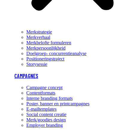
Merkstrategie
Merkverhaal
Merkbelofte formuleren
Merkpersoonlijkheid
Doelgroep- concurrentieanalyse
Positioneringstraject
Storysessie
CAMPAGNES
Campagne concept
Contentformats
Interne branding formats
Poster, banner en printcampagnes
E-mailtemplates
Social content creatie
Merk/goodies design
Employer branding