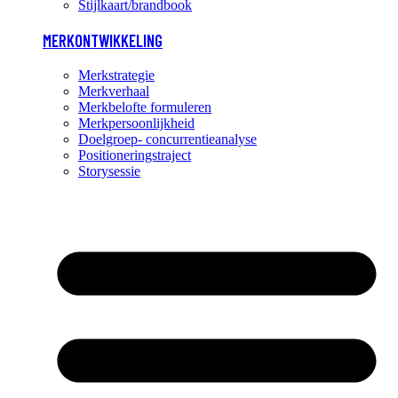
Stijlkaart/brandbook
MERKONTWIKKELING
Merkstrategie
Merkverhaal
Merkbelofte formuleren
Merkpersoonlijkheid
Doelgroep- concurrentieanalyse
Positioneringstraject
Storysessie