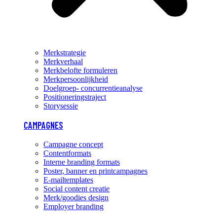
Merkstrategie
Merkverhaal
Merkbelofte formuleren
Merkpersoonlijkheid
Doelgroep- concurrentieanalyse
Positioneringstraject
Storysessie
CAMPAGNES
Campagne concept
Contentformats
Interne branding formats
Poster, banner en printcampagnes
E-mailtemplates
Social content creatie
Merk/goodies design
Employer branding