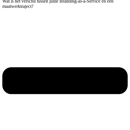
Wat is het verschil tussen jullie Branding-as-a-Service en een
maatwerktraject?