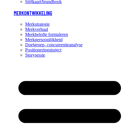
Stijlkaart/brandbook
MERKONTWIKKELING
Merkstrategie
Merkverhaal
Merkbelofte formuleren
Merkpersoonlijkheid
Doelgroep- concurrentieanalyse
Positioneringstraject
Storysessie