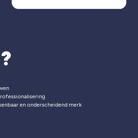
T?
uwen
rofessionalisering
rkenbaar en onderscheidend merk