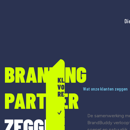
Di
BRANDING
KLAAR
VOOR
Wat onze klanten zeggen
PARTNER
RESULTAAT?
Merkontwikkeling
De samenwerking m
ZEGGE
& strategie
BrandBuddy verloop
Visuele
soepel en natuurlijk.