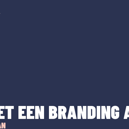
r
ET EEN BRANDING 
AN