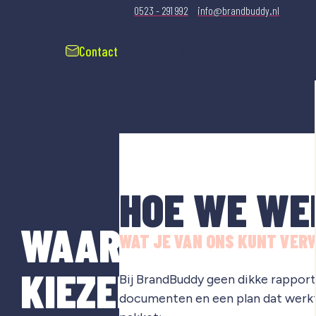
0523 - 291 992
info@brandbuddy.nl
Contact
Gratis merkscan
HOE WE WE
WAAROM
WAT JE VAN ONS KUNT VER
KIEZEN
Bij BrandBuddy geen dikke rapporte
documenten en een plan dat werkt