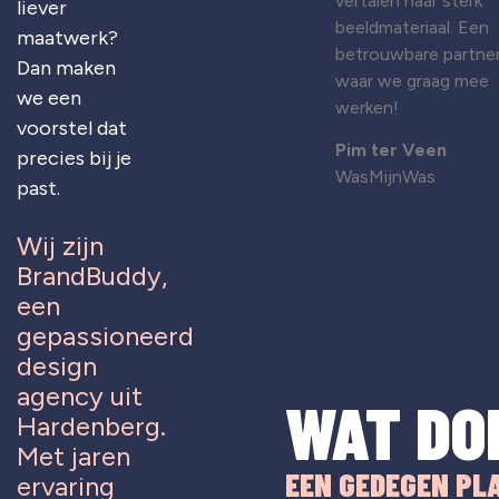
vertalen naar sterk
liever
beeldmateriaal. Een
maatwerk?
betrouwbare partne
Dan maken
waar we graag mee
we een
werken!
voorstel dat
Pim ter Veen
precies bij je
WasMijnWas
past.
Wij zijn
BrandBuddy,
een
gepassioneerd
design
agency uit
WAT DO
Hardenberg.
Met jaren
EEN GEDEGEN PL
ervaring