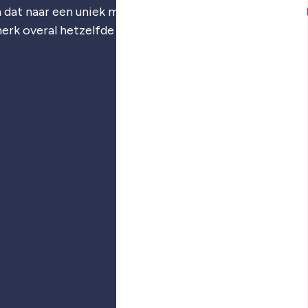
 dat naar een uniek merk: je
merkstrategie
,
visuele iden
merk overal hetzelfde voelt.