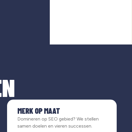
EN
MERK OP MAAT
Domineren op SEO gebied? We stellen
samen doelen en vieren successen.