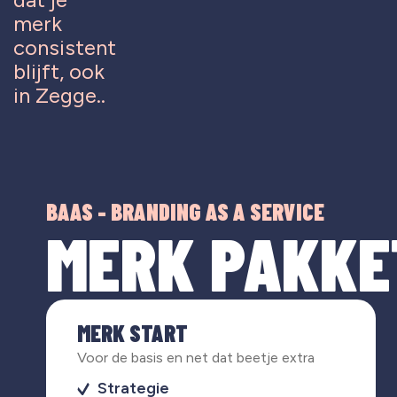
merk
consistent
blijft, ook
in Zegge..
BAAS - BRANDING AS A SERVICE
MERK PAKKE
MERK START
Voor de basis en net dat beetje extra
Strategie