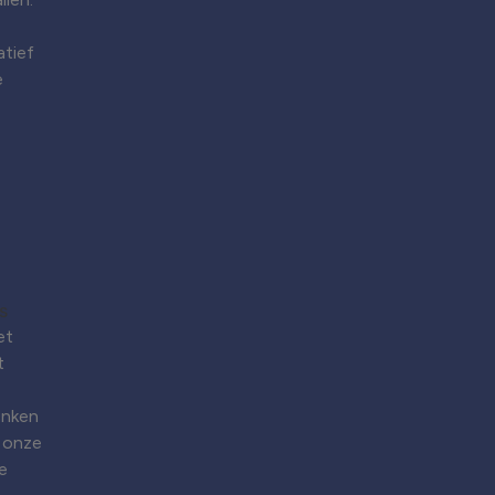
atief
e
et
t
enken
 onze
e