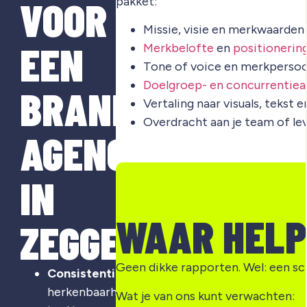
VOOR
pakket:
Missie, visie en merkwaarden
EEN
Merkbelofte
en
positionerin
Tone of voice en merkpersoo
Doelgroep- en concurrentiea
BRANDING
Vertaling naar visuals, tekst 
Overdracht aan je team of le
AGENCY
IN
WAAR HELP
ZEGGE?
Geen dikke rapporten. Wel: een sc
Consistentie
:
herkenbaarheid
Wat je van ons kunt verwachten: