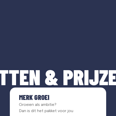
TTEN & PRIJZ
MERK GROEI
Groeien als ambitie?
Dan is dit het pakket voor jou