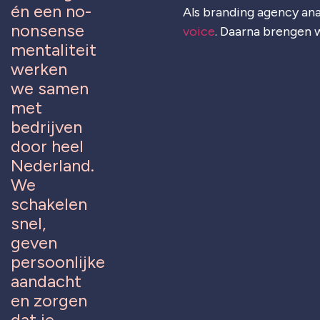
én een no-
Als branding agency ana
nonsense
voice
. Daarna brengen w
mentaliteit
werken
we samen
met
bedrijven
door heel
Nederland.
We
schakelen
snel,
geven
persoonlijke
aandacht
en zorgen
dat je