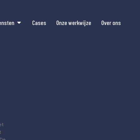
ensten
Cases
Onze werkwijze
Over ons
et
t
 De