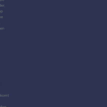
er,
op
ke
.
ken
 komt
llen.