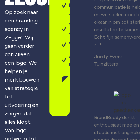
identiteit
communicatie is held
Op zoek naar
& design
en we spelen goed 
een branding
elkaar in om tot ster
Sterke
agency in
resultaten te komen
campagnes
Zegge? Wij
Echt fijn samenwer
Webdesign
zo!
gaan verder
dan alleen
Altijd
Jordy Evers
een logo. We
maatwerk
Tuinzitters
helpen je
merk bouwen
Gratis
van strategie
merkscan
aanvragen
tot
uitvoering en
zorgen dat
BrandBuddy denkt
alles klopt.
enthousiast mee en
Van logo
steeds met originele
ontwerp tot
ideeën die echt opva