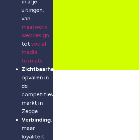
in al je
uitingen,
van
maatwerk
webdesign
tot
social
media
formats
Zichtbaarheid
:
opvallen in
de
competitieve
markt in
Zegge
Verbinding
:
meer
loyaliteit