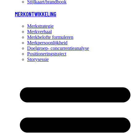
Stijlkaart/brandbook
MERKONTWIKKELING
Merkstrategie
Merkverhaal
Merkbelofte formuleren
Merkpersoonlijkheid
Doelgroep- concurrentieanalyse
Positioneringstraject
Storysessie