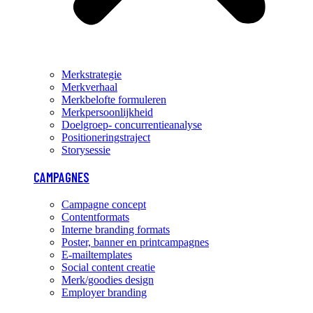
Merkstrategie
Merkverhaal
Merkbelofte formuleren
Merkpersoonlijkheid
Doelgroep- concurrentieanalyse
Positioneringstraject
Storysessie
CAMPAGNES
Campagne concept
Contentformats
Interne branding formats
Poster, banner en printcampagnes
E-mailtemplates
Social content creatie
Merk/goodies design
Employer branding