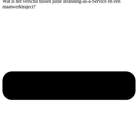
Wat is het verschil tussen jullie Branding-as-a-Service en een
maatwerktraject?