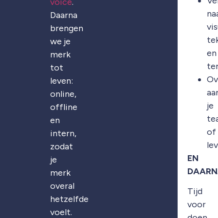
Ve
voice
.
na
Daarna
vis
brengen
te
we je
en
merk
te
tot
Ov
leven:
aa
online,
je
offline
te
en
of
intern,
le
zodat
EN
je
DAARN
merk
overal
Tijd
hetzelfde
voor
voelt.
doen.