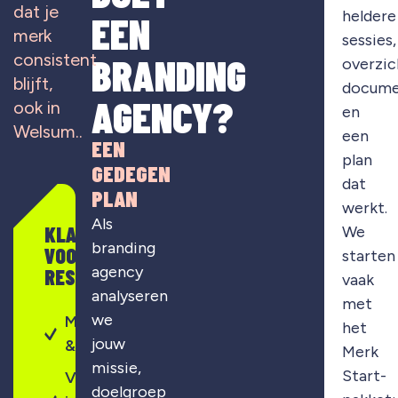
dat je
heldere
EEN
merk
sessies,
consistent
BRANDING
overzic
blijft,
docume
AGENCY?
ook in
en
Welsum
..
een
EEN
plan
GEDEGEN
dat
PLAN
werkt.
Als
KLAAR
We
branding
VOOR
starten
agency
RESULTAAT?
vaak
analyseren
met
we
Merkontwikkeling
het
jouw
& strategie
Merk
missie,
Start-
Visuele
doelgroep