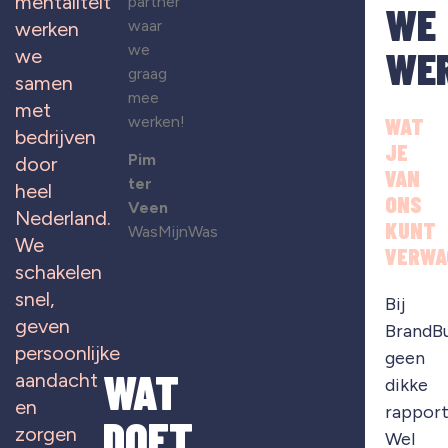
mentaliteit
partner
WE
waar
werken
we
WE
we
graag
samen
mee
met
werken!
WAT
bedrijven
JE
Pim
door
VAN
ter
heel
ONS
Veen
Nederland.
KUNT
WasMijnWas
We
VERWA
schakelen
snel,
Bij
geven
BrandB
persoonlijke
geen
WAT
aandacht
dikke
en
rapport
DOET
zorgen
Wel