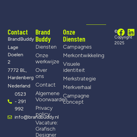
Contact
Brand
Onze
©
Buddy
Diensten
Copyright
BrandBuddy
2025
Diensten
Campagnes
Lage
Doelen
Onze
Merkontwikkeling
werkwijze
2
Visuele
Over
identiteit
7772 BL,
ons
Hardenberg
Merkstrategie
Contact
Nederland
Merkverhaal
Algemene
0523
Campagne
Voorwaarden
- 291
concept
Privacy
992
policy
info@brandbuddy.nl
Vacature:
Grafisch
Designer