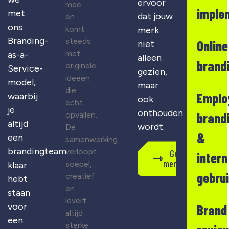
ervoor
mee
imple
met
dat jouw
en
ons
komt
merk
Branding-
steeds
Online
niet
met
as-a-
alleen
brand
originele
Service-
gezien,
ideeën
model,
maar
die
Emplo
waarbij
ook
echt
je
onthouden
opvallen.
brand
altijd
wordt.
De
&
een
samenwerking
brandingteam
verloopt
Gratis
intern
merkscan
soepel,
klaar
gebru
creatief
hebt
en
staan
levert
voor
Brand
altijd
een
sterke