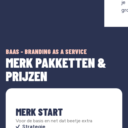
je
gr
BAAS - BRANDING AS A SERVICE
MERK PAKKETTEN &
PRIJZEN
MERK START
Voor de basis en net dat beetje extra
Strategie