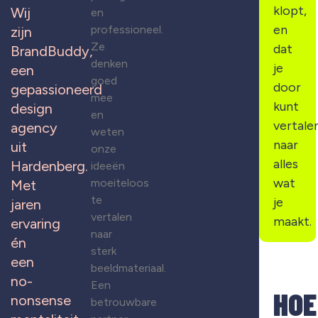
klopt,
Wij
en
en
professioneel.
zijn
Ze
dat
BrandBuddy,
denken
je
een
goed
door
gepassioneerd
mee
kunt
design
en
vertale
agency
weten
naar
uit
onze
alles
Hardenberg.
ideeën
wat
moeiteloos
Met
te
je
jaren
vertalen
maakt.
ervaring
naar
én
sterk
een
beeldmateriaal.
no-
Een
HOE
nonsense
betrouwbare