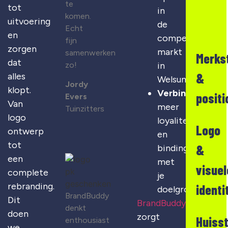
te
tot
in
komen.
uitvoering
de
Echt
en
competitieve
fijn
zorgen
markt
samenwerken
Merks
dat
zo!
in
&
alles
Welsum
Jordy
klopt.
Verbinding
:
positi
Evers
Van
meer
Tuinzitters
logo
loyaliteit
Logo
ontwerp
en
tot
&
binding
een
met
visuel
complete
je
rebranding.
identi
doelgroep
BrandBuddy
Dit
BrandBuddy
denkt
doen
zorgt
Huisst
enthousiast
we