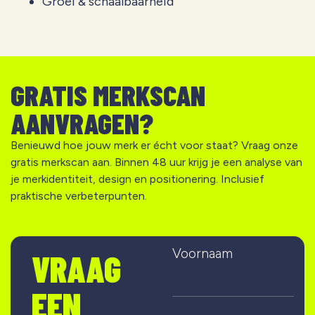
Groei & schaalbaarheid
GRATIS MERKSCAN
AANVRAGEN?
Benieuwd hoe jouw merk er écht voor staat? Vraag onze
gratis merkscan aan. Binnen 48 uur krijg je een analyse van
je merkidentiteit, design en positionering. Inclusief
praktische verbeterpunten.
Voornaam
VRAAG
EEN