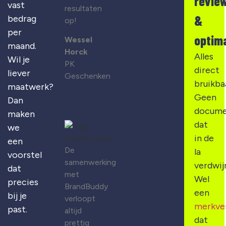
revie
vast
resultaten
&
bedrag
op!
per
optima
Wessel
maand.
Horck
Alles
Wil je
PK
direct
liever
Geschenken
bruikba
maatwerk?
Geen
Dan
docume
maken
dat
we
in de
een
De
la
voorstel
samenwerking
verdwij
dat
met
Wel
precies
BrandBuddy
een
bij je
verloopt
merkve
past.
altijd
dat
prettig