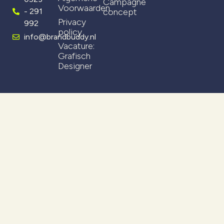
Campagne
Voorwaarden
- 291
concept
Privacy
992
policy
info@brandbuddy.nl
Vacature:
Grafisch
Designer