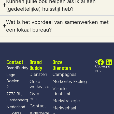
Kunnen jullie ook helpen als ik al een
(gedeeltelijke) huisstijl heb?
Wat is het voordeel van samenwerken met
een lokaal bureau?
Contact
Brand
Onze
©
Buddy
Diensten
Copyright
BrandBuddy
2025
Diensten
Campagnes
Lage
Doelen
Onze
Merkontwikkeling
werkwijze
2
Visuele
Over
identiteit
7772 BL,
ons
Hardenberg
Merkstrategie
Contact
Nederland
Merkverhaal
Algemene
0523