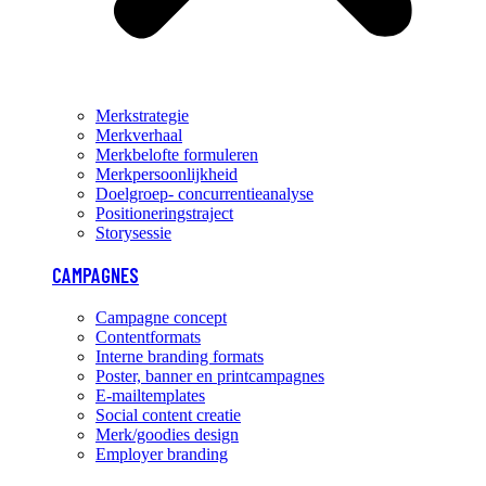
Merkstrategie
Merkverhaal
Merkbelofte formuleren
Merkpersoonlijkheid
Doelgroep- concurrentieanalyse
Positioneringstraject
Storysessie
CAMPAGNES
Campagne concept
Contentformats
Interne branding formats
Poster, banner en printcampagnes
E-mailtemplates
Social content creatie
Merk/goodies design
Employer branding