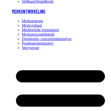
Stijlkaart/brandbook
MERKONTWIKKELING
Merkstrategie
Merkverhaal
Merkbelofte formuleren
Merkpersoonlijkheid
Doelgroep- concurrentieanalyse
Positioneringstraject
Storysessie