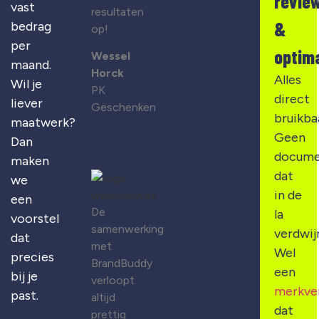
revie
vast
resultaten
&
bedrag
op!
per
optima
Wessel
maand.
Horck
Alles
Wil je
PK
direct
liever
Geschenken
bruikba
maatwerk?
Geen
Dan
docume
maken
dat
we
in de
een
De
la
voorstel
samenwerking
verdwij
dat
met
Wel
precies
BrandBuddy
een
bij je
verloopt
merkve
past.
altijd
dat
prettig