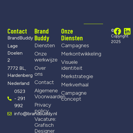
Contact
Brand
Onze
©
Buddy
Diensten
Copyright
BrandBuddy
2025
Diensten
Campagnes
Lage
Doelen
Onze
Merkontwikkeling
werkwijze
2
Visuele
Over
identiteit
7772 BL,
ons
Hardenberg
Merkstrategie
Contact
Nederland
Merkverhaal
Algemene
0523
Campagne
Voorwaarden
- 291
concept
Privacy
992
policy
info@brandbuddy.nl
Vacature:
Grafisch
Designer