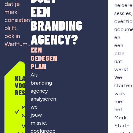
dat je
heldere
EEN
merk
sessies,
consistent
BRANDING
overzic
blijft,
docume
AGENCY?
ook in
en
Warffum..
een
EEN
plan
GEDEGEN
dat
PLAN
werkt.
Als
KLAAR
We
branding
VOOR
starten
agency
RESULTAAT?
vaak
analyseren
met
we
Merkontwikkeling
het
jouw
& strategie
Merk
missie,
Start-
Visuele
doelgroep