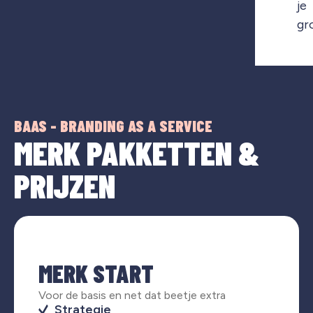
je
gr
BAAS - BRANDING AS A SERVICE
MERK PAKKETTEN &
PRIJZEN
MERK START
Voor de basis en net dat beetje extra
Strategie