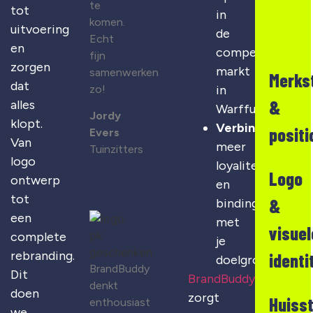
te
tot
in
komen.
uitvoering
de
Echt
en
competitieve
fijn
zorgen
markt
samenwerken
Merks
dat
zo!
in
&
alles
Warffum
Jordy
klopt.
Verbinding
:
positi
Evers
Van
meer
Tuinzitters
logo
loyaliteit
Logo
ontwerp
en
tot
&
binding
een
met
visuel
complete
je
rebranding.
identi
doelgroep
BrandBuddy
Dit
BrandBuddy
denkt
doen
zorgt
Huisst
enthousiast
we