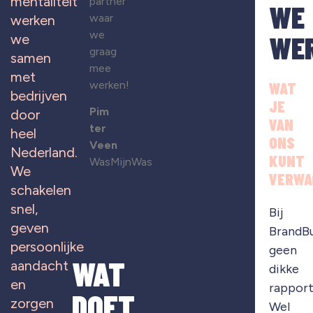
mentaliteit
partner
WE
waar
werken
we
WE
we
graag
samen
mee
met
werken!
WAT
bedrijven
JE
Pim
door
VAN
ter
heel
ONS
Veen
Nederland.
KUNT
WasMijnWas
We
VERWA
schakelen
snel,
Bij
geven
BrandB
persoonlijke
geen
WAT
aandacht
dikke
en
rapport
DOET
zorgen
Wel