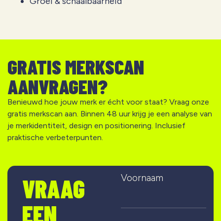
Groei & schaalbaarheid
GRATIS MERKSCAN
AANVRAGEN?
Benieuwd hoe jouw merk er écht voor staat? Vraag onze
gratis merkscan aan. Binnen 48 uur krijg je een analyse van
je merkidentiteit, design en positionering. Inclusief
praktische verbeterpunten.
Voornaam
VRAAG
EEN