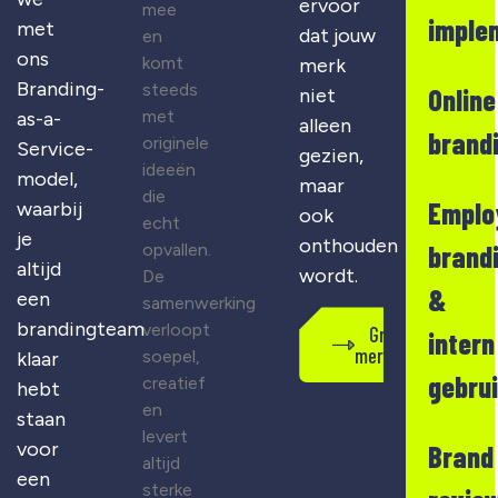
ervoor
mee
imple
met
dat jouw
en
ons
komt
merk
Branding-
steeds
Online
niet
met
as-a-
alleen
brand
originele
Service-
gezien,
ideeën
model,
maar
die
Emplo
waarbij
ook
echt
je
onthouden
opvallen.
brand
altijd
wordt.
De
&
een
samenwerking
brandingteam
verloopt
Gratis
intern
merkscan
soepel,
klaar
gebru
creatief
hebt
en
staan
levert
voor
Brand
altijd
een
sterke