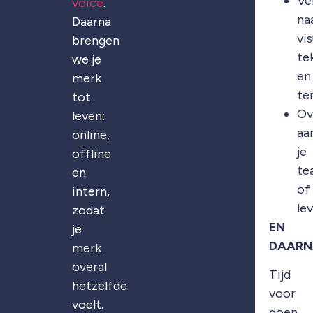
Ve
voice
.
na
Daarna
vis
brengen
te
we je
en
merk
te
tot
Ov
leven:
aa
online,
je
offline
te
en
of
intern,
le
zodat
EN
je
DAARN
merk
overal
Tijd
hetzelfde
voor
voelt.
doen.