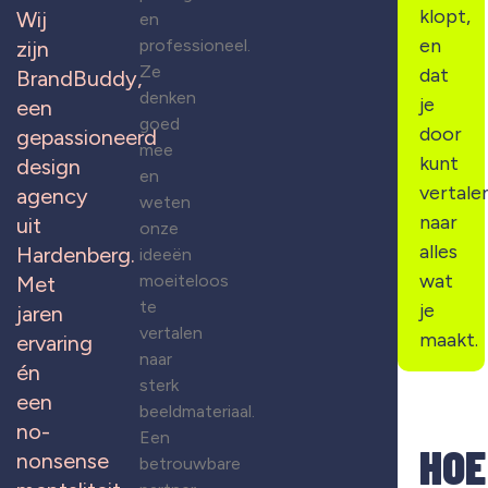
klopt,
Wij
en
en
professioneel.
zijn
Ze
dat
BrandBuddy,
denken
je
een
goed
door
gepassioneerd
mee
kunt
design
en
vertale
agency
weten
naar
uit
onze
alles
Hardenberg.
ideeën
wat
moeiteloos
Met
te
je
jaren
vertalen
maakt.
ervaring
naar
én
sterk
een
beeldmateriaal.
no-
Een
HOE
nonsense
betrouwbare