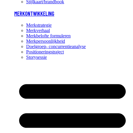
Stijlkaart/brandbook
MERKONTWIKKELING
Merkstrategie
Merkverhaal
Merkbelofte formuleren
Merkpersoonlijkheid
Doelgroep- concurrentieanalyse
Positioneringstraject
Storysessie