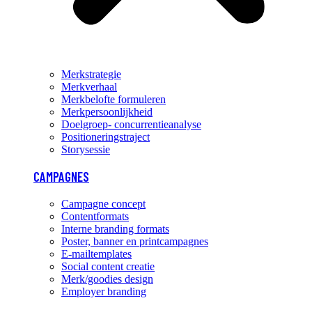
Merkstrategie
Merkverhaal
Merkbelofte formuleren
Merkpersoonlijkheid
Doelgroep- concurrentieanalyse
Positioneringstraject
Storysessie
CAMPAGNES
Campagne concept
Contentformats
Interne branding formats
Poster, banner en printcampagnes
E-mailtemplates
Social content creatie
Merk/goodies design
Employer branding