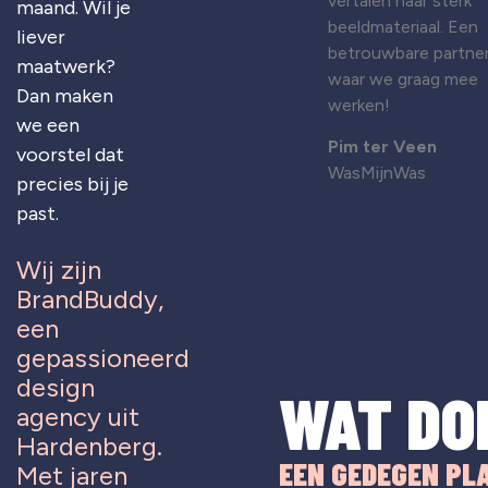
vertalen naar sterk
maand. Wil je
beeldmateriaal. Een
liever
betrouwbare partne
maatwerk?
waar we graag mee
Dan maken
werken!
we een
Pim ter Veen
voorstel dat
WasMijnWas
precies bij je
past.
Wij zijn
BrandBuddy,
een
gepassioneerd
design
WAT DO
agency uit
Hardenberg.
EEN GEDEGEN PL
Met jaren