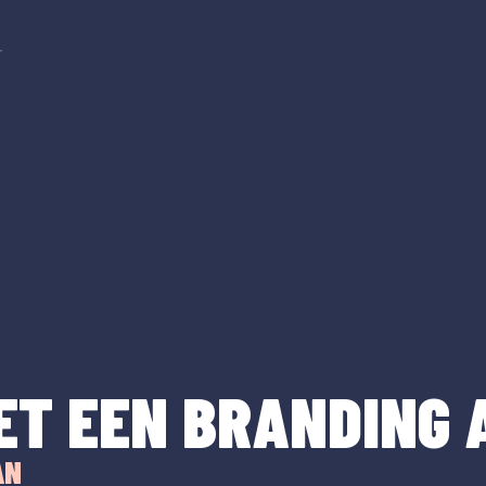
r
ET EEN BRANDING 
AN