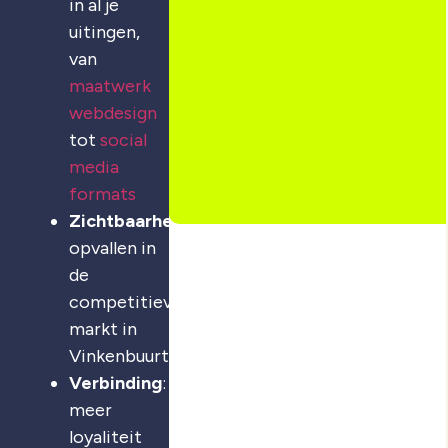
in al je
uitingen,
van
maatwerk
webdesign
tot
social
media
formats
Zichtbaarheid
:
opvallen in
de
competitieve
markt in
Vinkenbuurt
Verbinding
:
meer
loyaliteit