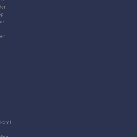
er,
op
ke
.
ken
 komt
llen.