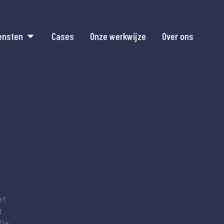
ensten
Cases
Onze werkwijze
Over ons
et
t
 De