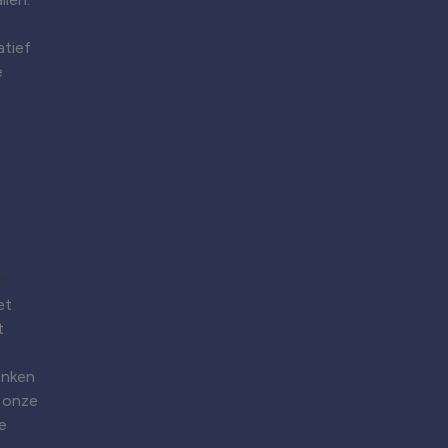
atief
e
et
t
enken
 onze
e