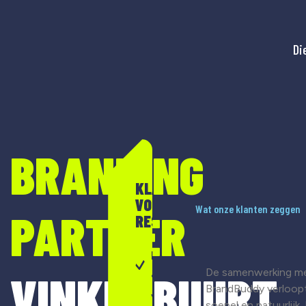
Di
BRANDING
KLAAR
VOOR
Wat onze klanten zeggen
PARTNER
RESULTAAT?
Merkontwikkeling
De samenwerking m
VINKENBUURT
& strategie
BrandBuddy verloop
Visuele
soepel en natuurlijk.