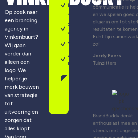
identiteit
communicatie is held
Op zoek naar
& design
en we spelen goed 
een branding
elkaar in om tot ster
Sterke
agency in
resultaten te komen
campagnes
Vinkenbuurt
?
Echt fijn samenwer
Webdesign
zo!
Wij gaan
verder dan
Altijd
Jordy Evers
alleen een
maatwerk
Tuinzitters
logo. We
helpen je
Gratis
merk bouwen
merkscan
aanvragen
van strategie
tot
uitvoering en
BrandBuddy denkt
zorgen dat
enthousiast mee en
alles klopt.
steeds met originele
Van logo
ideeën die echt opva