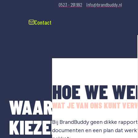
0523 - 291 992
info@brandbuddy.nl
Contact
Gratis merkscan
HOE WE WE
WAAROM
WAT JE VAN ONS KUNT VER
KIEZEN
Bij BrandBuddy geen dikke rapporte
documenten en een plan dat werkt