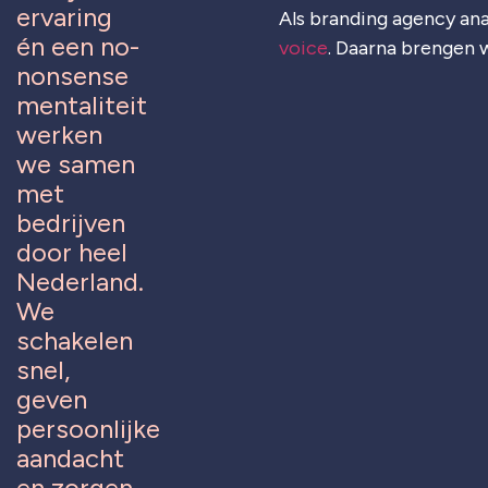
ervaring
Als branding agency ana
én een no-
voice
. Daarna brengen w
nonsense
mentaliteit
werken
we samen
met
bedrijven
door heel
Nederland.
We
schakelen
snel,
geven
persoonlijke
aandacht
en zorgen