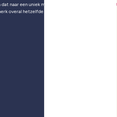
 dat naar een uniek merk: je
merkstrategie
,
visuele iden
merk overal hetzelfde voelt.