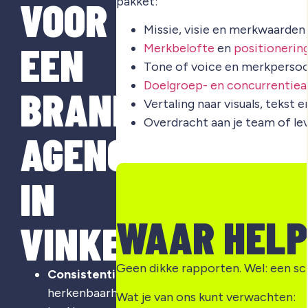
VOOR
pakket:
Missie, visie en merkwaarden
EEN
Merkbelofte
en
positionerin
Tone of voice en merkpersoo
Doelgroep- en concurrentiea
BRANDING
Vertaling naar visuals, tekst 
Overdracht aan je team of le
AGENCY
IN
WAAR HELP
VINKENBUURT?
Geen dikke rapporten. Wel: een sc
Consistentie
:
herkenbaarheid
Wat je van ons kunt verwachten: