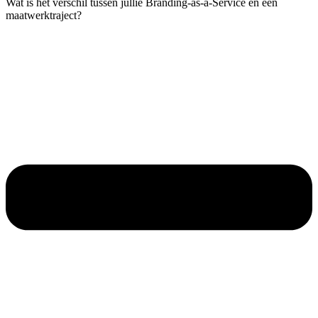
Wat is het verschil tussen jullie Branding-as-a-Service en een
maatwerktraject?