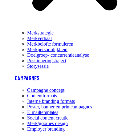
Merkstrategie
Merkverhaal
Merkbelofte formuleren
Merkpersoonlijkheid
Doelgroep- concurrentieanalyse
Positioneringstraject
Storysessie
CAMPAGNES
Campagne concept
Contentformats
Interne branding formats
Poster, banner en printcampagnes
E-mailtemplates
Social content creatie
Merk/goodies design
Employer branding