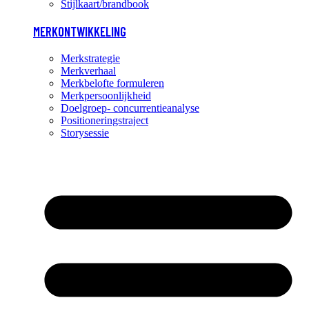
Stijlkaart/brandbook
MERKONTWIKKELING
Merkstrategie
Merkverhaal
Merkbelofte formuleren
Merkpersoonlijkheid
Doelgroep- concurrentieanalyse
Positioneringstraject
Storysessie