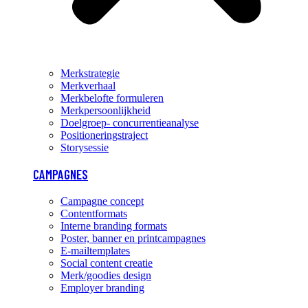
Merkstrategie
Merkverhaal
Merkbelofte formuleren
Merkpersoonlijkheid
Doelgroep- concurrentieanalyse
Positioneringstraject
Storysessie
CAMPAGNES
Campagne concept
Contentformats
Interne branding formats
Poster, banner en printcampagnes
E-mailtemplates
Social content creatie
Merk/goodies design
Employer branding