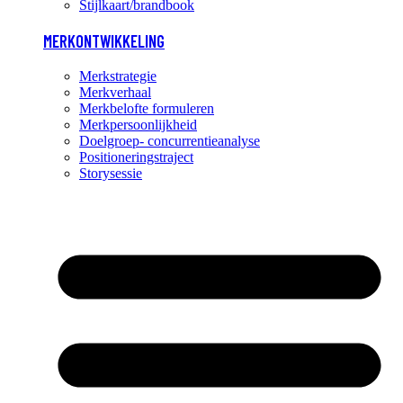
Stijlkaart/brandbook
MERKONTWIKKELING
Merkstrategie
Merkverhaal
Merkbelofte formuleren
Merkpersoonlijkheid
Doelgroep- concurrentieanalyse
Positioneringstraject
Storysessie