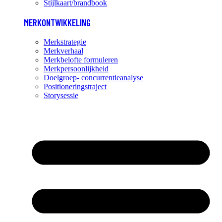
Stijlkaart/brandbook
MERKONTWIKKELING
Merkstrategie
Merkverhaal
Merkbelofte formuleren
Merkpersoonlijkheid
Doelgroep- concurrentieanalyse
Positioneringstraject
Storysessie