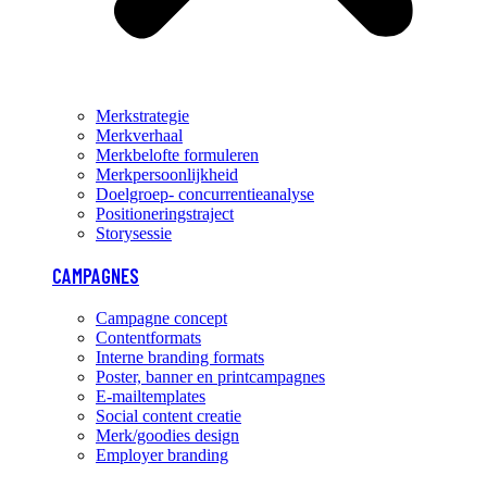
Merkstrategie
Merkverhaal
Merkbelofte formuleren
Merkpersoonlijkheid
Doelgroep- concurrentieanalyse
Positioneringstraject
Storysessie
CAMPAGNES
Campagne concept
Contentformats
Interne branding formats
Poster, banner en printcampagnes
E-mailtemplates
Social content creatie
Merk/goodies design
Employer branding