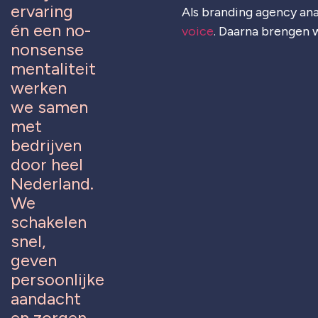
ervaring
Als branding agency ana
én een no-
voice
. Daarna brengen w
nonsense
mentaliteit
werken
we samen
met
bedrijven
door heel
Nederland.
We
schakelen
snel,
geven
persoonlijke
aandacht
en zorgen