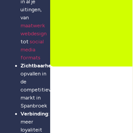
in al je
uitingen,
van
maatwerk
webdesign
tot
social
media
formats
Zichtbaarheid
:
opvallen in
de
competitieve
markt in
Spanbroek
Verbinding
:
meer
loyaliteit