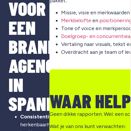
VOOR
pakket:
Missie, visie en merkwaarden
EEN
Merkbelofte
en
positionerin
Tone of voice en merkpersoo
Doelgroep- en concurrentiea
BRANDING
Vertaling naar visuals, tekst 
Overdracht aan je team of le
AGENCY
IN
WAAR HELP
SPANBROEK?
Geen dikke rapporten. Wel: een sc
Consistentie
:
herkenbaarheid
Wat je van ons kunt verwachten: