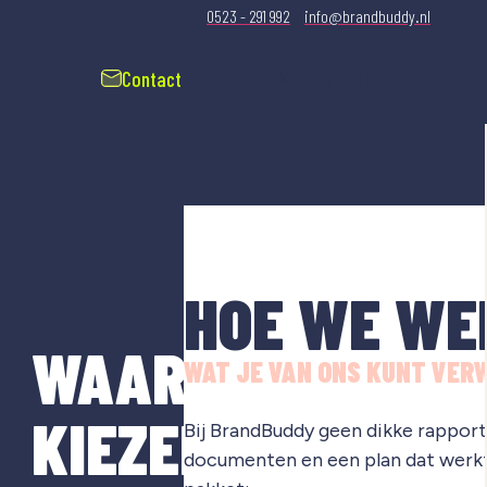
0523 - 291 992
info@brandbuddy.nl
Contact
Gratis merkscan
HOE WE WE
WAAROM
WAT JE VAN ONS KUNT VER
KIEZEN
Bij BrandBuddy geen dikke rapporte
documenten en een plan dat werkt