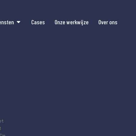
ensten
Cases
Onze werkwijze
Over ons
et
t
 De