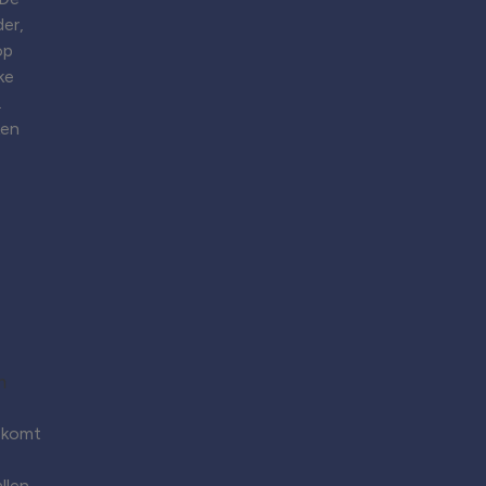
er,
op
ke
.
ken
 komt
llen.