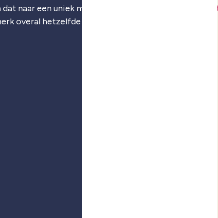
 dat naar een uniek merk: je
merkstrategie
,
visuele iden
merk overal hetzelfde voelt.