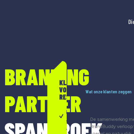
Di
BRANDING
KLAAR
VOOR
Wat onze klanten zeggen
PARTNER
RESULTAAT?
Merkontwikkeling
De samenwerking m
SPANBROEK
& strategie
BrandBuddy verloop
Visuele
soepel en natuurlijk.