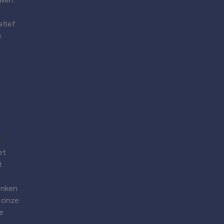
atief
e
et
t
enken
 onze
e