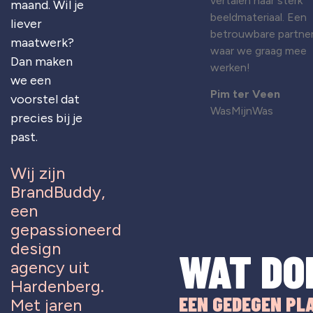
vertalen naar sterk
maand. Wil je
beeldmateriaal. Een
liever
betrouwbare partne
maatwerk?
waar we graag mee
Dan maken
werken!
we een
Pim ter Veen
voorstel dat
WasMijnWas
precies bij je
past.
Wij zijn
BrandBuddy,
een
gepassioneerd
design
WAT DO
agency uit
Hardenberg.
EEN GEDEGEN PL
Met jaren