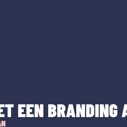
r
ET EEN BRANDING 
AN