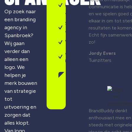
identiteit
communicatie is held
Op zoek naar
& design
en we spelen goed 
een branding
elkaar in om tot ster
Sterke
agency in
resultaten te komen
campagnes
Spanbroek?
Echt fijn samenwer
Webdesign
zo!
Wij gaan
verder dan
Altijd
Jordy Evers
alleen een
maatwerk
Tuinzitters
logo. We
helpen je
Gratis
merk bouwen
merkscan
aanvragen
van strategie
tot
uitvoering en
BrandBuddy denkt
zorgen dat
enthousiast mee en
alles klopt.
steeds met originele
Van logo
ideeën die echt opva