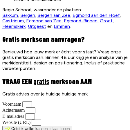
Regio Schoorl, waaronder de plaatsen:
Bakkum
,
Bergen
,
Bergen aan Zee
,
Egmond aan den Hoef
,
Castricum
,
Egmond aan Zee
,
Egmond-Binnen
,
Groet
,
Heemskerk
,
Uitgeest
en
Limmen
.
Gratis merkscan aanvragen?
Benieuwd hoe jouw merk er écht voor staat? Vraag onze
gratis merkscan aan. Binnen 48 uur krijg je een analyse van je
merkidentiteit, design en positionering. Inclusief praktische
verbeterpunten.
VRAAG EEN
gratis
merkscan AAN
Gratis advies over je huidige huidige merk
Voornaam
Achternaam
E-mailadres
Website (URL)
Ontdek welke kansen jij laat liggen