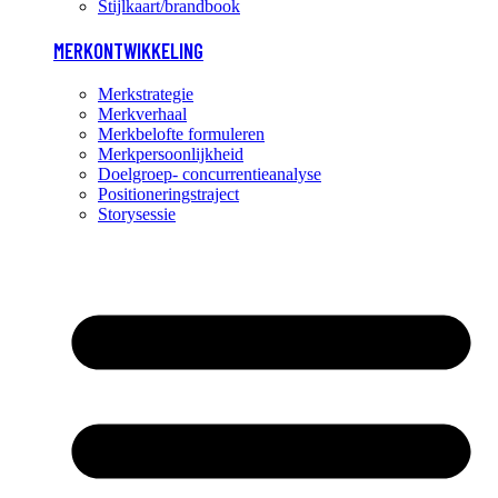
Stijlkaart/brandbook
MERKONTWIKKELING
Merkstrategie
Merkverhaal
Merkbelofte formuleren
Merkpersoonlijkheid
Doelgroep- concurrentieanalyse
Positioneringstraject
Storysessie