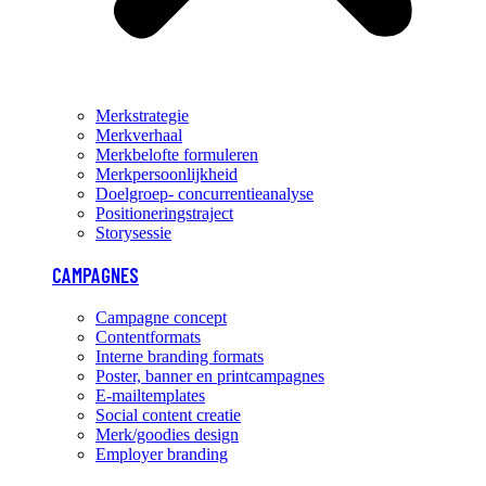
Merkstrategie
Merkverhaal
Merkbelofte formuleren
Merkpersoonlijkheid
Doelgroep- concurrentieanalyse
Positioneringstraject
Storysessie
CAMPAGNES
Campagne concept
Contentformats
Interne branding formats
Poster, banner en printcampagnes
E-mailtemplates
Social content creatie
Merk/goodies design
Employer branding