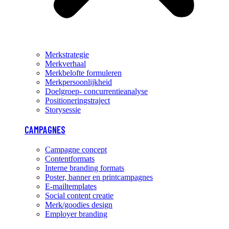
Merkstrategie
Merkverhaal
Merkbelofte formuleren
Merkpersoonlijkheid
Doelgroep- concurrentieanalyse
Positioneringstraject
Storysessie
CAMPAGNES
Campagne concept
Contentformats
Interne branding formats
Poster, banner en printcampagnes
E-mailtemplates
Social content creatie
Merk/goodies design
Employer branding