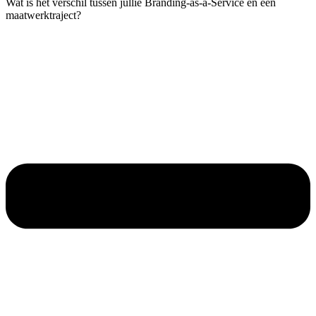
Wat is het verschil tussen jullie Branding-as-a-Service en een
maatwerktraject?