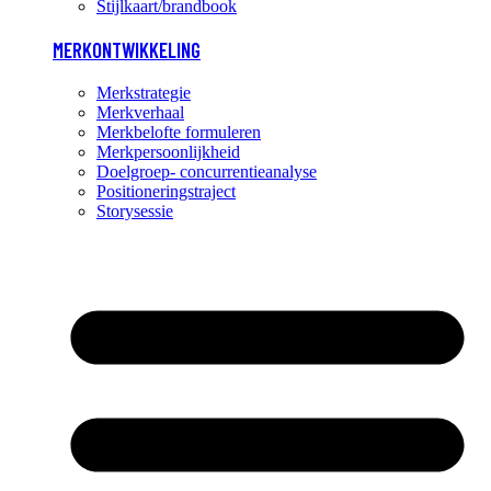
Stijlkaart/brandbook
MERKONTWIKKELING
Merkstrategie
Merkverhaal
Merkbelofte formuleren
Merkpersoonlijkheid
Doelgroep- concurrentieanalyse
Positioneringstraject
Storysessie