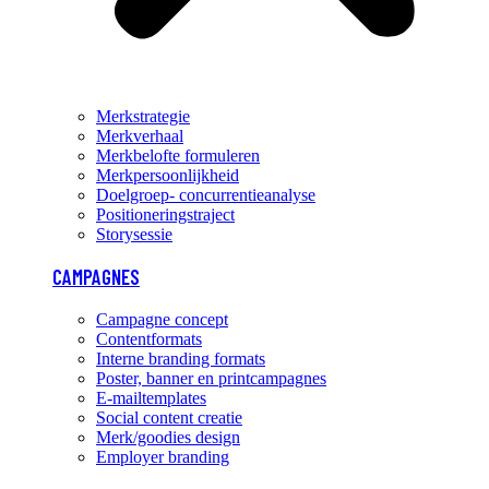
Merkstrategie
Merkverhaal
Merkbelofte formuleren
Merkpersoonlijkheid
Doelgroep- concurrentieanalyse
Positioneringstraject
Storysessie
CAMPAGNES
Campagne concept
Contentformats
Interne branding formats
Poster, banner en printcampagnes
E-mailtemplates
Social content creatie
Merk/goodies design
Employer branding