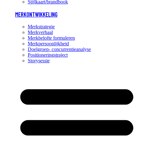
Stijlkaart/brandbook
MERKONTWIKKELING
Merkstrategie
Merkverhaal
Merkbelofte formuleren
Merkpersoonlijkheid
Doelgroep- concurrentieanalyse
Positioneringstraject
Storysessie