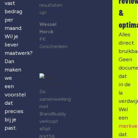
revie
vast
resultaten
&
bedrag
op!
per
optima
Wessel
maand.
Horck
Alles
Wil je
PK
direct
liever
Geschenken
bruikba
maatwerk?
Geen
Dan
docume
maken
dat
we
in de
een
De
la
voorstel
samenwerking
verdwij
dat
met
Wel
precies
BrandBuddy
een
bij je
verloopt
merkve
past.
altijd
dat
prettig