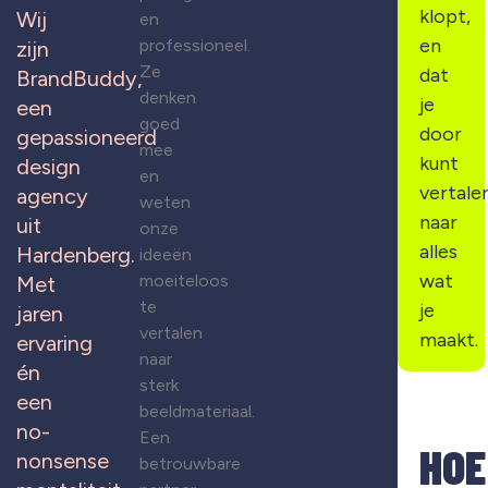
klopt,
Wij
en
en
professioneel.
zijn
Ze
dat
BrandBuddy,
denken
je
een
goed
door
gepassioneerd
mee
kunt
design
en
vertale
agency
weten
naar
uit
onze
alles
Hardenberg.
ideeën
wat
moeiteloos
Met
te
je
jaren
vertalen
maakt.
ervaring
naar
én
sterk
een
beeldmateriaal.
no-
Een
HOE
nonsense
betrouwbare