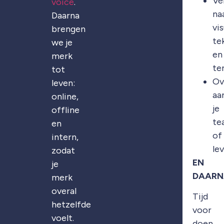
Ve
voice
.
na
Daarna
vis
brengen
te
we je
en
merk
te
tot
Ov
leven:
aa
online,
je
offline
te
en
of
intern,
le
zodat
EN
je
DAARN
merk
overal
Tijd
hetzelfde
voor
voelt.
doen.