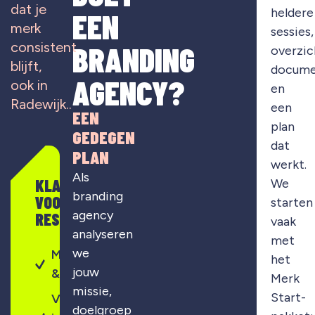
dat je
heldere
EEN
merk
sessies,
consistent
BRANDING
overzic
blijft,
docume
AGENCY?
ook in
en
Radewijk
..
een
EEN
plan
GEDEGEN
dat
PLAN
werkt.
Als
KLAAR
We
branding
VOOR
starten
agency
RESULTAAT?
vaak
analyseren
met
we
Merkontwikkeling
het
jouw
& strategie
Merk
missie,
Start-
Visuele
doelgroep