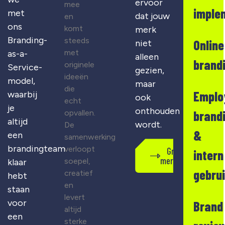
ervoor
mee
imple
met
dat jouw
en
ons
komt
merk
Branding-
steeds
Online
niet
met
as-a-
alleen
brand
originele
Service-
gezien,
ideeën
model,
maar
die
Emplo
waarbij
ook
echt
je
onthouden
opvallen.
brand
altijd
wordt.
De
&
een
samenwerking
brandingteam
verloopt
Gratis
intern
merkscan
soepel,
klaar
gebru
creatief
hebt
en
staan
levert
voor
Brand
altijd
een
sterke