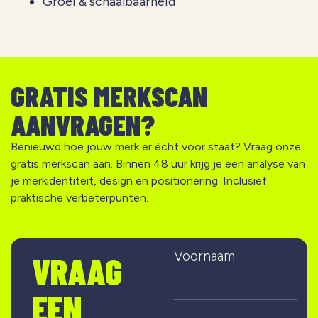
Groei & schaalbaarheid
GRATIS MERKSCAN
AANVRAGEN?
Benieuwd hoe jouw merk er écht voor staat? Vraag onze
gratis merkscan aan. Binnen 48 uur krijg je een analyse van
je merkidentiteit, design en positionering. Inclusief
praktische verbeterpunten.
Voornaam
VRAAG
EEN