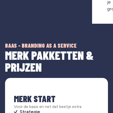
je
gr
BAAS - BRANDING AS A SERVICE
MERK PAKKETTEN &
PRIJZEN
MERK START
Voor de basis en net dat beetje extra
Strategie