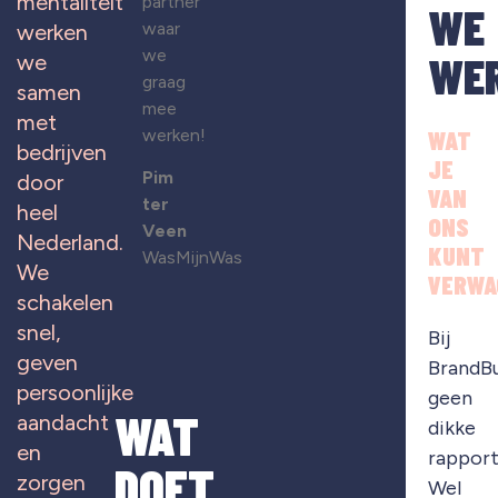
mentaliteit
partner
WE
waar
werken
we
WE
we
graag
samen
mee
met
werken!
WAT
bedrijven
JE
Pim
door
VAN
ter
heel
ONS
Veen
Nederland.
KUNT
WasMijnWas
We
VERWA
schakelen
snel,
Bij
geven
BrandB
persoonlijke
geen
WAT
aandacht
dikke
en
rapport
DOET
zorgen
Wel