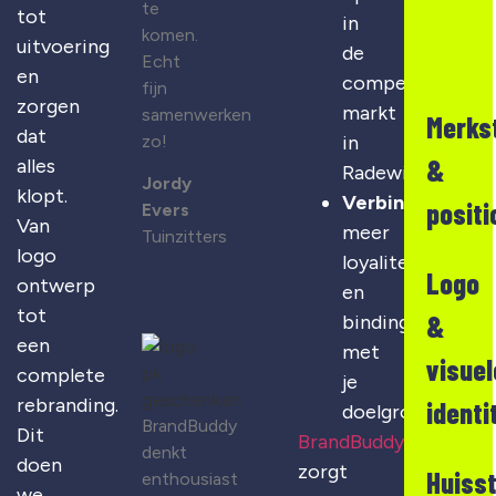
te
tot
in
komen.
uitvoering
de
Echt
en
competitieve
fijn
zorgen
markt
samenwerken
Merks
dat
zo!
in
&
alles
Radewijk
Jordy
klopt.
Verbinding
:
positi
Evers
Van
meer
Tuinzitters
logo
loyaliteit
Logo
ontwerp
en
tot
&
binding
een
met
visuel
complete
je
rebranding.
identi
doelgroep
BrandBuddy
Dit
BrandBuddy
denkt
doen
zorgt
Huisst
enthousiast
we