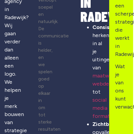
IN
agency
een
soepel
in
RADEWIJ
scherp
en
Radewijk
?
natuurlijk.
strateg
Wij
Consistentie
:
De
die
gaan
herkenbaarheid
communicatie
werkt
verder
is
in al
in
dan
helder,
je
Radewij
alleen
en
uitingen,
we
een
Wat
van
spelen
logo.
je
maatwerk
goed
We
van
webdesign
op
helpen
ons
tot
elkaar
je
kunt
social
in
merk
verwac
om
media
bouwen
tot
formats
van
sterke
Zichtbaarheid
:
resultaten
strategie
opvallen