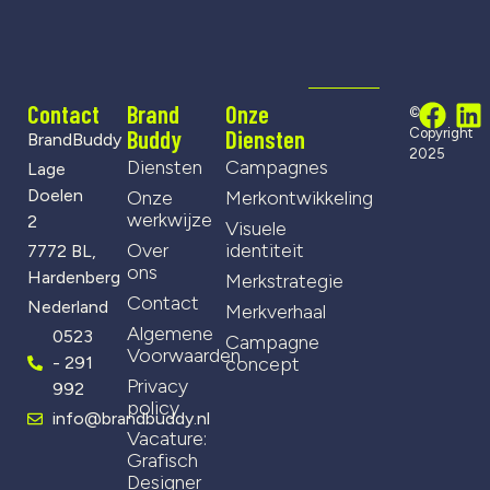
Contact
Brand
Onze
©
Buddy
Diensten
Copyright
BrandBuddy
2025
Diensten
Campagnes
Lage
Doelen
Onze
Merkontwikkeling
werkwijze
2
Visuele
Over
identiteit
7772 BL,
ons
Hardenberg
Merkstrategie
Contact
Nederland
Merkverhaal
Algemene
0523
Campagne
Voorwaarden
- 291
concept
Privacy
992
policy
info@brandbuddy.nl
Vacature:
Grafisch
Designer