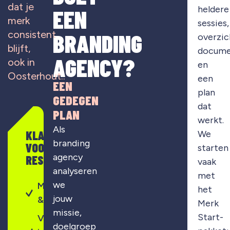
dat je
heldere
EEN
merk
sessies,
consistent
BRANDING
overzic
blijft,
docume
AGENCY?
ook in
en
Oosterhout..
een
EEN
plan
GEDEGEN
dat
PLAN
werkt.
Als
KLAAR
We
branding
VOOR
starten
agency
RESULTAAT?
vaak
analyseren
met
we
Merkontwikkeling
het
jouw
& strategie
Merk
missie,
Start-
Visuele
doelgroep