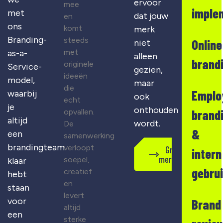
ervoor
mee
imple
met
dat jouw
en
ons
komt
merk
Branding-
steeds
Online
niet
met
as-a-
alleen
brand
originele
Service-
gezien,
ideeën
model,
maar
die
Emplo
waarbij
ook
echt
je
onthouden
opvallen.
brand
altijd
wordt.
De
&
een
samenwerking
brandingteam
verloopt
Gratis
intern
merkscan
soepel,
klaar
gebru
creatief
hebt
en
staan
levert
voor
Brand
altijd
een
sterke