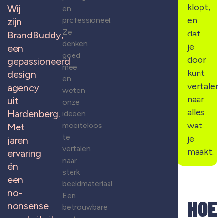
klopt,
Wij
en
en
professioneel.
zijn
Ze
dat
BrandBuddy,
denken
je
een
goed
door
gepassioneerd
mee
kunt
design
en
vertale
agency
weten
naar
uit
onze
alles
Hardenberg.
ideeën
wat
moeiteloos
Met
te
je
jaren
vertalen
maakt.
ervaring
naar
én
sterk
een
beeldmateriaal.
no-
Een
HOE
nonsense
betrouwbare