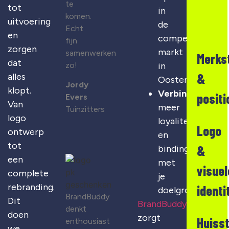
te
tot
in
komen.
uitvoering
de
Echt
en
competitieve
fijn
zorgen
markt
samenwerken
Merks
dat
zo!
in
&
alles
Oosterhout
Jordy
klopt.
Verbinding
:
positi
Evers
Van
meer
Tuinzitters
logo
loyaliteit
Logo
ontwerp
en
tot
&
binding
een
met
visuel
complete
je
rebranding.
identi
doelgroep
BrandBuddy
Dit
BrandBuddy
denkt
doen
zorgt
Huisst
enthousiast
we