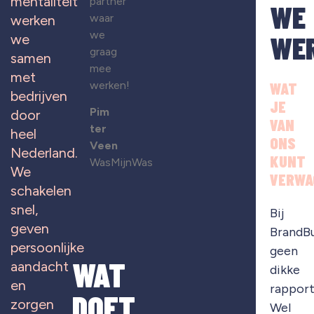
mentaliteit
partner
WE
waar
werken
we
WE
we
graag
samen
mee
met
werken!
WAT
bedrijven
JE
Pim
door
VAN
ter
heel
ONS
Veen
Nederland.
KUNT
WasMijnWas
We
VERWA
schakelen
snel,
Bij
geven
BrandB
persoonlijke
geen
WAT
aandacht
dikke
en
rapport
DOET
zorgen
Wel