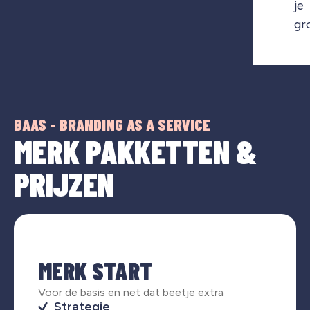
je
gr
BAAS - BRANDING AS A SERVICE
MERK PAKKETTEN &
PRIJZEN
MERK START
Voor de basis en net dat beetje extra
Strategie