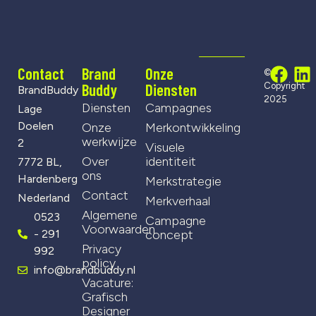
Contact
Brand
Onze
©
Buddy
Diensten
Copyright
BrandBuddy
2025
Diensten
Campagnes
Lage
Doelen
Onze
Merkontwikkeling
werkwijze
2
Visuele
Over
identiteit
7772 BL,
ons
Hardenberg
Merkstrategie
Contact
Nederland
Merkverhaal
Algemene
0523
Campagne
Voorwaarden
- 291
concept
Privacy
992
policy
info@brandbuddy.nl
Vacature:
Grafisch
Designer