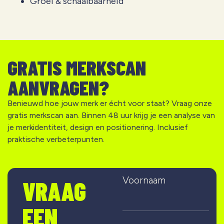
Groei & schaalbaarheid
GRATIS MERKSCAN
AANVRAGEN?
Benieuwd hoe jouw merk er écht voor staat? Vraag onze
gratis merkscan aan. Binnen 48 uur krijg je een analyse van
je merkidentiteit, design en positionering. Inclusief
praktische verbeterpunten.
Voornaam
VRAAG
EEN