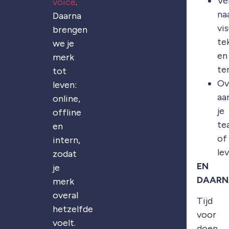
Ve
voice
.
na
Daarna
vis
brengen
te
we je
en
merk
te
tot
Ov
leven:
aa
online,
je
offline
te
en
of
intern,
le
zodat
EN
je
DAARN
merk
overal
Tijd
hetzelfde
voor
voelt.
doen.