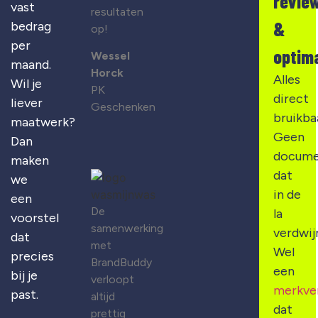
revie
vast
resultaten
&
bedrag
op!
per
optima
Wessel
maand.
Horck
Alles
Wil je
PK
direct
liever
Geschenken
bruikba
maatwerk?
Geen
Dan
docume
maken
dat
we
in de
een
De
la
voorstel
samenwerking
verdwij
dat
met
Wel
precies
BrandBuddy
een
bij je
verloopt
merkve
past.
altijd
dat
prettig