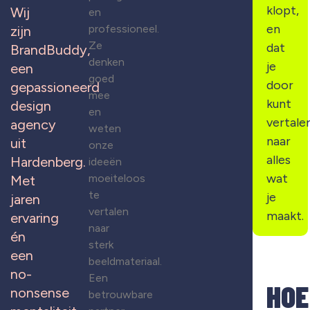
klopt,
Wij
en
en
professioneel.
zijn
Ze
dat
BrandBuddy,
denken
je
een
goed
door
gepassioneerd
mee
kunt
design
en
vertale
agency
weten
naar
uit
onze
alles
Hardenberg.
ideeën
wat
moeiteloos
Met
te
je
jaren
vertalen
maakt.
ervaring
naar
én
sterk
een
beeldmateriaal.
no-
Een
HOE
nonsense
betrouwbare