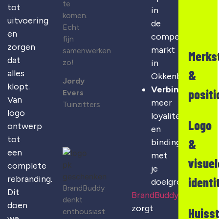
te
tot
in
komen.
uitvoering
de
Echt
en
competitieve
fijn
zorgen
markt
samenwerken
Merks
dat
zo!
in
&
alles
Okkenbroek
Jordy
klopt.
Verbinding
:
positi
Evers
Van
meer
Tuinzitters
logo
loyaliteit
Logo
ontwerp
en
tot
&
binding
een
met
visuel
complete
je
rebranding.
identi
doelgroep
BrandBuddy
Dit
BrandBuddy
denkt
doen
zorgt
Huisst
enthousiast
we