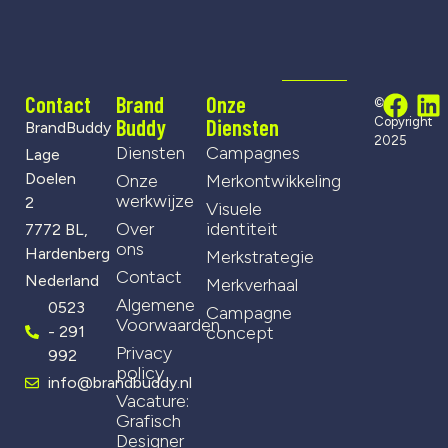
Contact
Brand
Onze
©
Buddy
Diensten
Copyright
BrandBuddy
2025
Diensten
Campagnes
Lage
Doelen
Onze
Merkontwikkeling
werkwijze
2
Visuele
Over
identiteit
7772 BL,
ons
Hardenberg
Merkstrategie
Contact
Nederland
Merkverhaal
Algemene
0523
Campagne
Voorwaarden
- 291
concept
Privacy
992
policy
info@brandbuddy.nl
Vacature:
Grafisch
Designer