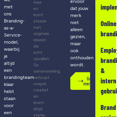
ervoor
mee
imple
met
dat jouw
en
ons
komt
merk
Branding-
steeds
Online
niet
met
as-a-
alleen
brand
originele
Service-
gezien,
ideeën
model,
maar
die
Emplo
waarbij
ook
echt
je
onthouden
opvallen.
brand
altijd
wordt.
De
&
een
samenwerking
brandingteam
verloopt
Gratis
intern
merkscan
soepel,
klaar
gebru
creatief
hebt
en
staan
levert
voor
Brand
altijd
een
sterke