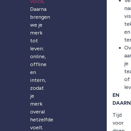
Ve
voice
.
na
Daarna
vis
brengen
te
we je
en
merk
te
tot
Ov
leven:
aa
online,
je
offline
te
en
of
intern,
le
zodat
EN
je
DAARN
merk
overal
Tijd
hetzelfde
voor
voelt.
doen.