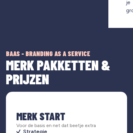
je
gr
BAAS - BRANDING AS A SERVICE
MERK PAKKETTEN &
PRIJZEN
MERK START
Voor de basis en net dat beetje extra
Strategie