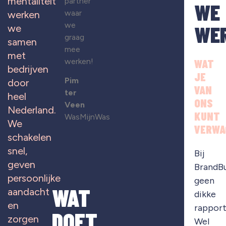
mentaliteit
partner
WE
waar
werken
we
WE
we
graag
samen
mee
met
werken!
WAT
bedrijven
JE
Pim
door
VAN
ter
heel
ONS
Veen
Nederland.
KUNT
WasMijnWas
We
VERWA
schakelen
snel,
Bij
geven
BrandB
persoonlijke
geen
WAT
aandacht
dikke
en
rapport
DOET
zorgen
Wel