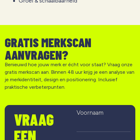
Groei & schaalbaarheid
GRATIS MERKSCAN
AANVRAGEN?
Benieuwd hoe jouw merk er écht voor staat? Vraag onze
gratis merkscan aan. Binnen 48 uur krijg je een analyse van
je merkidentiteit, design en positionering. Inclusief
praktische verbeterpunten.
Voornaam
VRAAG
EEN