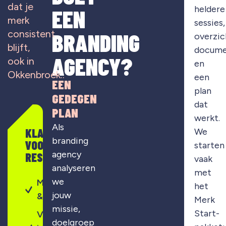
dat je
heldere
EEN
merk
sessies,
consistent
BRANDING
overzic
blijft,
docume
AGENCY?
ook in
en
Okkenbroek
..
een
EEN
plan
GEDEGEN
dat
PLAN
werkt.
Als
KLAAR
We
branding
VOOR
starten
agency
RESULTAAT?
vaak
analyseren
met
we
Merkontwikkeling
het
jouw
& strategie
Merk
missie,
Start-
Visuele
doelgroep