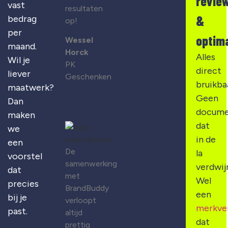
revie
vast
resultaten
&
bedrag
op!
per
optima
Wessel
maand.
Horck
Alles
Wil je
PK
direct
liever
Geschenken
bruikba
maatwerk?
Geen
Dan
docume
maken
dat
we
in de
een
De
la
voorstel
samenwerking
verdwij
dat
met
Wel
precies
BrandBuddy
een
bij je
verloopt
merkve
past.
altijd
dat
prettig