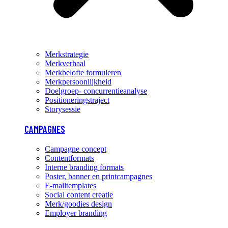
Merkstrategie
Merkverhaal
Merkbelofte formuleren
Merkpersoonlijkheid
Doelgroep- concurrentieanalyse
Positioneringstraject
Storysessie
CAMPAGNES
Campagne concept
Contentformats
Interne branding formats
Poster, banner en printcampagnes
E-mailtemplates
Social content creatie
Merk/goodies design
Employer branding