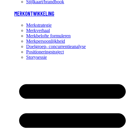
Stijlkaart/brandbook
MERKONTWIKKELING
Merkstrategie
Merkverhaal
Merkbelofte formuleren
Merkpersoonlijkheid
Doelgroep- concurrentieanalyse
Positioneringstraject
Storysessie