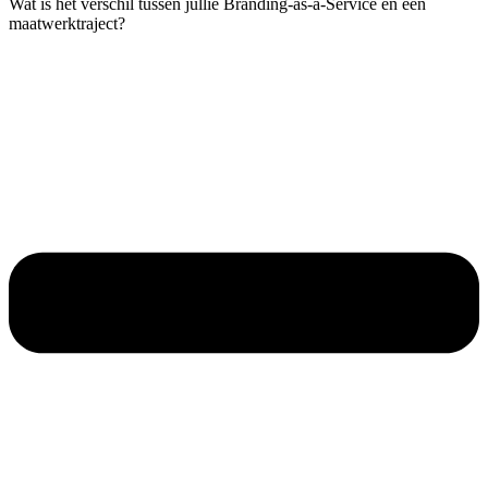
Wat is het verschil tussen jullie Branding-as-a-Service en een
maatwerktraject?