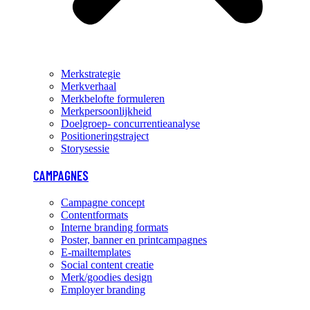
Merkstrategie
Merkverhaal
Merkbelofte formuleren
Merkpersoonlijkheid
Doelgroep- concurrentieanalyse
Positioneringstraject
Storysessie
CAMPAGNES
Campagne concept
Contentformats
Interne branding formats
Poster, banner en printcampagnes
E-mailtemplates
Social content creatie
Merk/goodies design
Employer branding