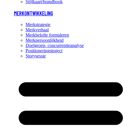
Stijlkaart/brandbook
MERKONTWIKKELING
Merkstrategie
Merkverhaal
Merkbelofte formuleren
Merkpersoonlijkheid
Doelgroep- concurrentieanalyse
Positioneringstraject
Storysessie