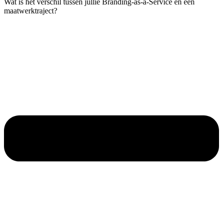
Wat is het verschil tussen jullie Branding-as-a-Service en een
maatwerktraject?