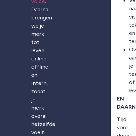
Ve
voice
.
na
Daarna
vis
brengen
te
we je
en
merk
te
tot
Ov
leven:
aa
online,
je
offline
te
en
of
intern,
le
zodat
EN
je
DAARN
merk
overal
Tijd
hetzelfde
voor
voelt.
doen.