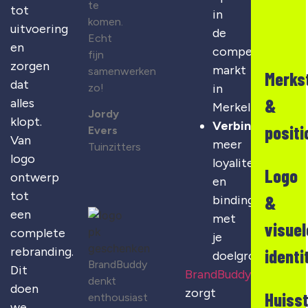
te
tot
in
komen.
uitvoering
de
Echt
en
competitieve
fijn
zorgen
markt
samenwerken
Merks
dat
zo!
in
&
alles
Merkelbeek
Jordy
klopt.
Verbinding
:
positi
Evers
Van
meer
Tuinzitters
logo
loyaliteit
Logo
ontwerp
en
tot
&
binding
een
met
visuel
complete
je
rebranding.
identi
doelgroep
BrandBuddy
Dit
BrandBuddy
denkt
doen
zorgt
Huisst
enthousiast
we