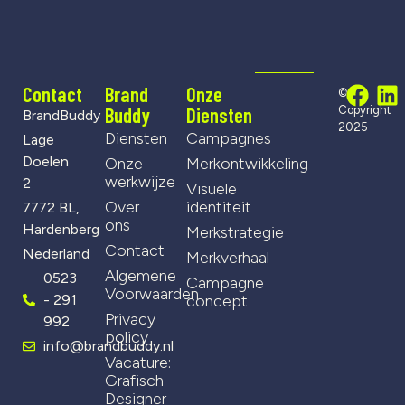
Contact
Brand
Onze
©
Buddy
Diensten
Copyright
BrandBuddy
2025
Diensten
Campagnes
Lage
Doelen
Onze
Merkontwikkeling
werkwijze
2
Visuele
Over
identiteit
7772 BL,
ons
Hardenberg
Merkstrategie
Contact
Nederland
Merkverhaal
Algemene
0523
Campagne
Voorwaarden
- 291
concept
Privacy
992
policy
info@brandbuddy.nl
Vacature:
Grafisch
Designer