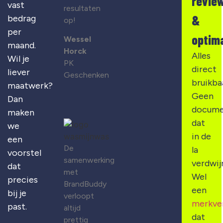
revie
vast
resultaten
&
bedrag
op!
per
optima
Wessel
maand.
Horck
Alles
Wil je
PK
direct
liever
Geschenken
bruikba
maatwerk?
Geen
Dan
docume
maken
dat
we
in de
een
De
la
voorstel
samenwerking
verdwij
dat
met
Wel
precies
BrandBuddy
een
bij je
verloopt
merkve
past.
altijd
dat
prettig