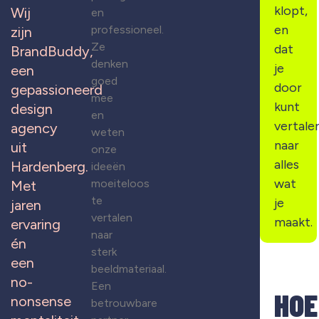
klopt,
Wij
en
en
professioneel.
zijn
Ze
dat
BrandBuddy,
denken
je
een
goed
door
gepassioneerd
mee
kunt
design
en
vertale
agency
weten
naar
uit
onze
alles
Hardenberg.
ideeën
wat
moeiteloos
Met
te
je
jaren
vertalen
maakt.
ervaring
naar
én
sterk
een
beeldmateriaal.
no-
Een
HOE
nonsense
betrouwbare