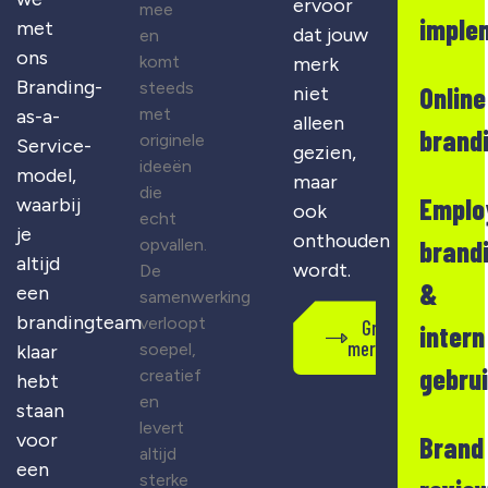
ervoor
mee
imple
met
dat jouw
en
ons
komt
merk
Branding-
steeds
Online
niet
met
as-a-
alleen
brand
originele
Service-
gezien,
ideeën
model,
maar
die
Emplo
waarbij
ook
echt
je
onthouden
opvallen.
brand
altijd
wordt.
De
&
een
samenwerking
brandingteam
verloopt
Gratis
intern
merkscan
soepel,
klaar
gebru
creatief
hebt
en
staan
levert
voor
Brand
altijd
een
sterke