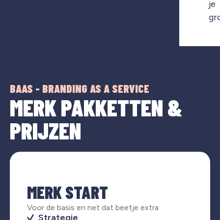
je
gr
BAAS - BRANDING AS A SERVICE
MERK PAKKETTEN &
PRIJZEN
MERK START
Voor de basis en net dat beetje extra
Strategie