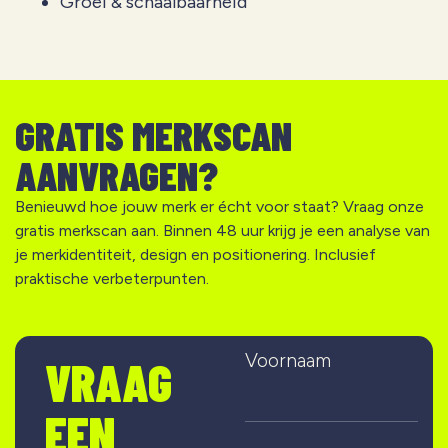
Groei & schaalbaarheid
GRATIS MERKSCAN
AANVRAGEN?
Benieuwd hoe jouw merk er écht voor staat? Vraag onze
gratis merkscan aan. Binnen 48 uur krijg je een analyse van
je merkidentiteit, design en positionering. Inclusief
praktische verbeterpunten.
Voornaam
VRAAG
EEN