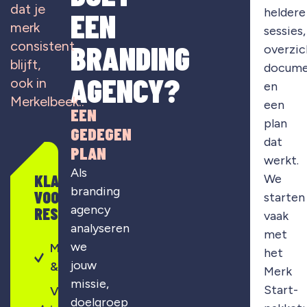
dat je
heldere
EEN
merk
sessies,
consistent
BRANDING
overzic
blijft,
docume
AGENCY?
ook in
en
Merkelbeek..
een
EEN
plan
GEDEGEN
dat
PLAN
werkt.
Als
KLAAR
We
branding
VOOR
starten
agency
RESULTAAT?
vaak
analyseren
met
we
Merkontwikkeling
het
jouw
& strategie
Merk
missie,
Start-
Visuele
doelgroep