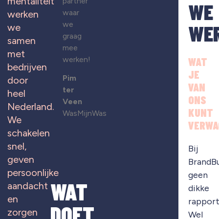
mentaliteit
partner
WE
waar
werken
we
WE
we
graag
samen
mee
met
werken!
WAT
bedrijven
JE
Pim
door
VAN
ter
heel
ONS
Veen
Nederland.
KUNT
WasMijnWas
We
VERWA
schakelen
snel,
Bij
geven
BrandB
persoonlijke
geen
WAT
aandacht
dikke
en
rapport
DOET
zorgen
Wel