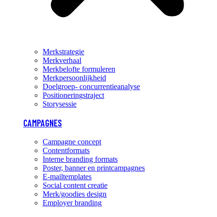
Merkstrategie
Merkverhaal
Merkbelofte formuleren
Merkpersoonlijkheid
Doelgroep- concurrentieanalyse
Positioneringstraject
Storysessie
CAMPAGNES
Campagne concept
Contentformats
Interne branding formats
Poster, banner en printcampagnes
E-mailtemplates
Social content creatie
Merk/goodies design
Employer branding