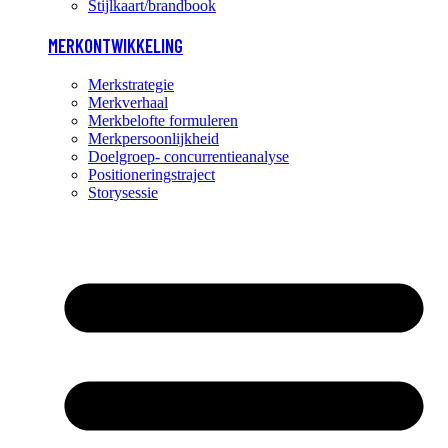
Stijlkaart/brandbook
MERKONTWIKKELING
Merkstrategie
Merkverhaal
Merkbelofte formuleren
Merkpersoonlijkheid
Doelgroep- concurrentieanalyse
Positioneringstraject
Storysessie