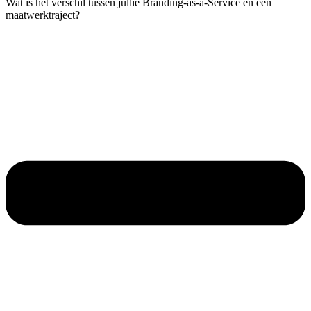
Wat is het verschil tussen jullie Branding-as-a-Service en een
maatwerktraject?