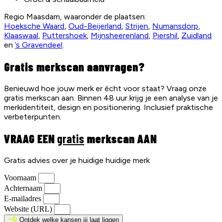
Regio Maasdam, waaronder de plaatsen:
Hoeksche Waard
,
Oud-Beijerland
,
Strijen
,
Numansdorp
,
Klaaswaal
,
Puttershoek
,
Mijnsheerenland
,
Piershil
,
Zuidland
en
’s Gravendeel
.
Gratis merkscan aanvragen?
Benieuwd hoe jouw merk er écht voor staat? Vraag onze
gratis merkscan aan. Binnen 48 uur krijg je een analyse van je
merkidentiteit, design en positionering. Inclusief praktische
verbeterpunten.
VRAAG EEN
gratis
merkscan AAN
Gratis advies over je huidige huidige merk
Voornaam
Achternaam
E-mailadres
Website (URL)
Ontdek welke kansen jij laat liggen