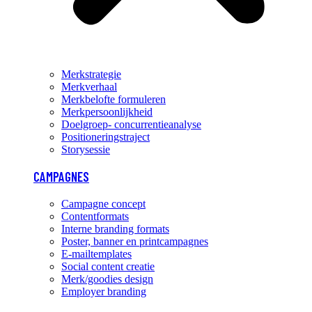
Merkstrategie
Merkverhaal
Merkbelofte formuleren
Merkpersoonlijkheid
Doelgroep- concurrentieanalyse
Positioneringstraject
Storysessie
CAMPAGNES
Campagne concept
Contentformats
Interne branding formats
Poster, banner en printcampagnes
E-mailtemplates
Social content creatie
Merk/goodies design
Employer branding