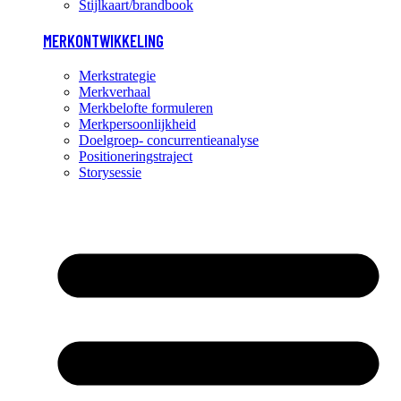
Stijlkaart/brandbook
MERKONTWIKKELING
Merkstrategie
Merkverhaal
Merkbelofte formuleren
Merkpersoonlijkheid
Doelgroep- concurrentieanalyse
Positioneringstraject
Storysessie