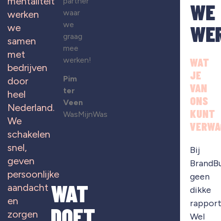
mentaliteit
partner
WE
waar
werken
we
WE
we
graag
samen
mee
met
werken!
WAT
bedrijven
JE
Pim
door
VAN
ter
heel
ONS
Veen
Nederland.
KUNT
WasMijnWas
We
VERWA
schakelen
snel,
Bij
geven
BrandB
persoonlijke
geen
WAT
aandacht
dikke
en
rapport
DOET
zorgen
Wel