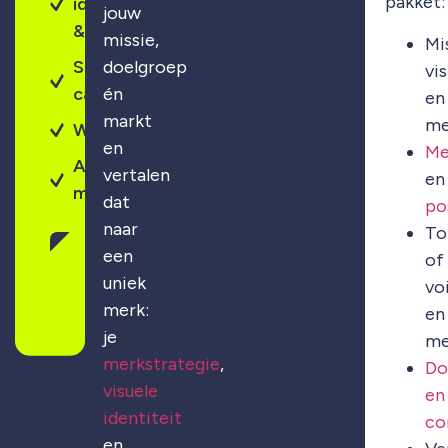
pakket:
identiteit
jouw
& design
missie,
Mi
Sterke
doelgroep
vis
campagnes
én
en
markt
me
Webdesign
en
Me
Altijd
vertalen
en
maatwerk
dat
po
naar
To
Gratis
een
of
merkscan
uniek
vo
aanvragen
merk:
en
je
me
merkstrategie
,
Do
visuele
en
identiteit
co
en