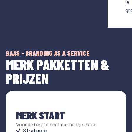
je
gr
BAAS - BRANDING AS A SERVICE
MERK PAKKETTEN &
PRIJZEN
MERK START
Voor de basis en net dat beetje extra
Strategie