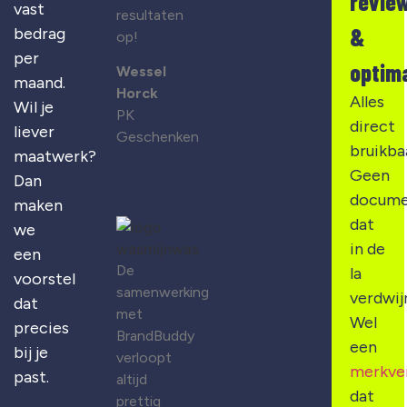
revie
vast
resultaten
&
bedrag
op!
per
optima
Wessel
maand.
Horck
Alles
Wil je
PK
direct
liever
Geschenken
bruikba
maatwerk?
Geen
Dan
docume
maken
dat
we
in de
een
De
la
voorstel
samenwerking
verdwij
dat
met
Wel
precies
BrandBuddy
een
bij je
verloopt
merkve
past.
altijd
dat
prettig