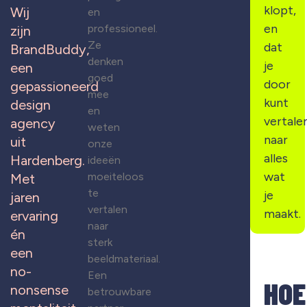
klopt,
Wij
en
en
professioneel.
zijn
Ze
dat
BrandBuddy,
denken
je
een
goed
door
gepassioneerd
mee
kunt
design
en
vertale
agency
weten
naar
uit
onze
alles
Hardenberg.
ideeën
wat
moeiteloos
Met
te
je
jaren
vertalen
maakt.
ervaring
naar
én
sterk
een
beeldmateriaal.
no-
Een
HOE
nonsense
betrouwbare