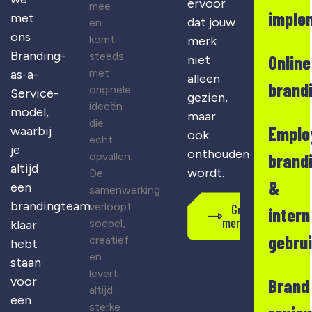
ervoor
mee
imple
met
dat jouw
en
ons
komt
merk
Branding-
steeds
Online
niet
met
as-a-
alleen
brand
originele
Service-
gezien,
ideeën
model,
maar
die
Emplo
waarbij
ook
echt
je
onthouden
opvallen.
brand
altijd
wordt.
De
&
een
samenwerking
brandingteam
verloopt
Gratis
intern
merkscan
soepel,
klaar
gebru
creatief
hebt
en
staan
levert
voor
Brand
altijd
een
sterke