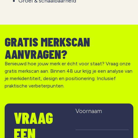
Groei & schaalbaarheid
GRATIS MERKSCAN
AANVRAGEN?
Benieuwd hoe jouw merk er écht voor staat? Vraag onze
gratis merkscan aan. Binnen 48 uur krijg je een analyse van
je merkidentiteit, design en positionering. Inclusief
praktische verbeterpunten.
Voornaam
VRAAG
EEN