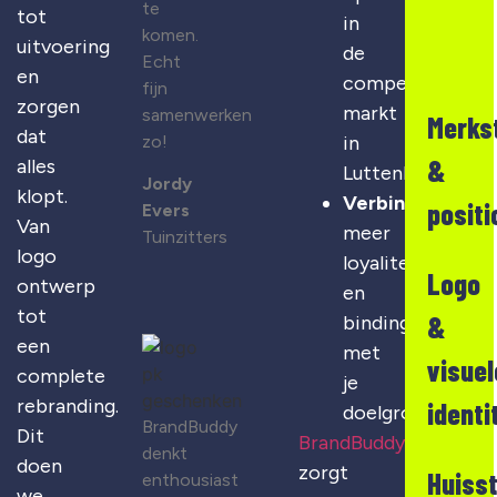
te
tot
in
komen.
uitvoering
de
Echt
en
competitieve
fijn
zorgen
markt
samenwerken
Merks
dat
zo!
in
&
alles
Luttenberg
Jordy
klopt.
Verbinding
:
positi
Evers
Van
meer
Tuinzitters
logo
loyaliteit
Logo
ontwerp
en
tot
&
binding
een
met
visuel
complete
je
rebranding.
identi
doelgroep
BrandBuddy
Dit
BrandBuddy
denkt
doen
zorgt
Huisst
enthousiast
we