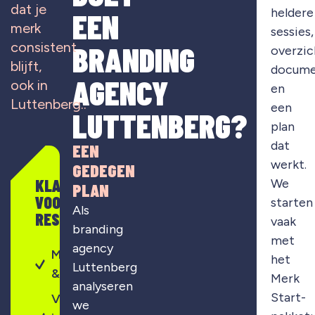
dat je
heldere
EEN
merk
sessies,
consistent
BRANDING
overzic
blijft,
docume
AGENCY
ook in
en
Luttenberg
..
een
LUTTENBERG?
plan
dat
EEN
werkt.
GEDEGEN
KLAAR
We
PLAN
VOOR
starten
Als
RESULTAAT?
vaak
branding
met
agency
Merkontwikkeling
het
Luttenberg
& strategie
Merk
analyseren
Start-
Visuele
we