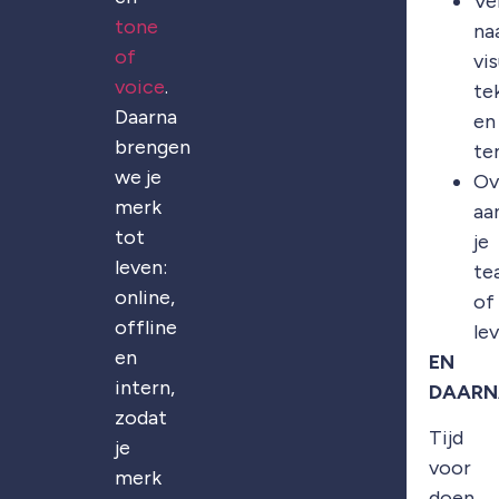
Ve
tone
na
of
vis
voice
.
te
Daarna
en
brengen
te
we je
Ov
merk
aa
tot
je
leven:
te
online,
of
offline
le
en
EN
intern,
DAARN
zodat
Tijd
je
voor
merk
doen.