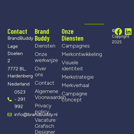
Contact
Brand
Onze
©
Buddy
Diensten
Copyright
BrandBuddy
2025
Diensten
Campagnes
Lage
Doelen
Onze
Merkontwikkeling
werkwijze
2
Visuele
Over
identiteit
7772 BL,
ons
Hardenberg
Merkstrategie
Contact
Nederland
Merkverhaal
Algemene
0523
Campagne
Voorwaarden
- 291
concept
Privacy
992
policy
info@brandbuddy.nl
Vacature:
Grafisch
Designer