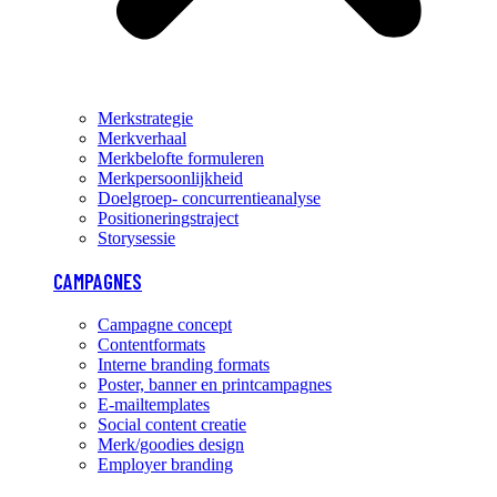
Merkstrategie
Merkverhaal
Merkbelofte formuleren
Merkpersoonlijkheid
Doelgroep- concurrentieanalyse
Positioneringstraject
Storysessie
CAMPAGNES
Campagne concept
Contentformats
Interne branding formats
Poster, banner en printcampagnes
E-mailtemplates
Social content creatie
Merk/goodies design
Employer branding