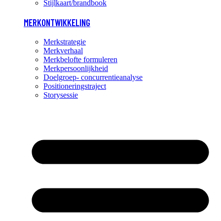
Stijlkaart/brandbook
MERKONTWIKKELING
Merkstrategie
Merkverhaal
Merkbelofte formuleren
Merkpersoonlijkheid
Doelgroep- concurrentieanalyse
Positioneringstraject
Storysessie