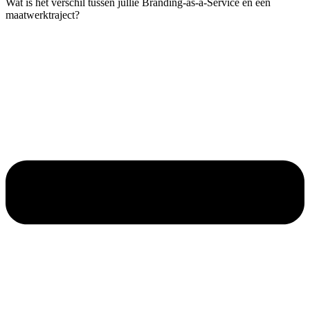
Wat is het verschil tussen jullie Branding-as-a-Service en een
maatwerktraject?