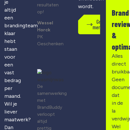
je
resultaten
wordt.
altijd
Brand
op!
een
Gratis
revie
Wessel
brandingteam
merkscan
Horck
klaar
&
PK
hebt
Geschenken
optima
staan
Alles
voor
direct
een
bruikba
vast
Geen
bedrag
De
docume
per
samenwerking
dat
maand.
met
in de
Wil je
BrandBuddy
la
liever
verloopt
verdwij
maatwerk?
altijd
Wel
Dan
prettig