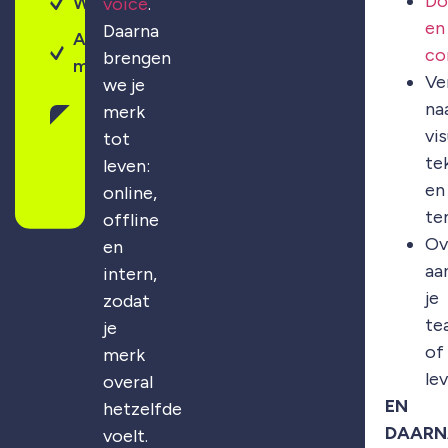
Do
Webdesign
voice
.
en
Daarna
Altijd
co
brengen
maatwerk
Ve
we je
na
merk
Gratis
vis
tot
merkscan
te
leven:
aanvragen
en
online,
te
offline
Ov
en
aa
intern,
je
zodat
te
je
of
merk
le
overal
EN
hetzelfde
DAARN
voelt.