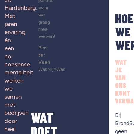
partner
Hardenberg.
waar
HOE
we
Met
graag
jaren
WE
mee
ervaring
werken!
WE
én
een
Pim
ter
no-
WAT
Veen
nonsense
JE
WasMijnWas
mentaliteit
VAN
werken
ONS
we
KUNT
samen
VERWA
met
WAT
bedrijven
Bij
door
BrandB
DOET
heel
geen