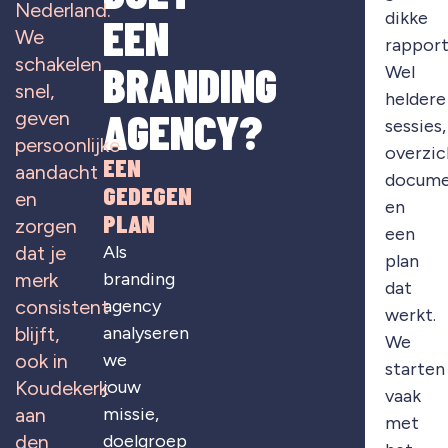
Nederland.
dikke
EEN
We
rapport
schakelen
BRANDING
Wel
snel,
heldere
AGENCY?
geven
sessies,
persoonlijke
overzic
EEN
aandacht
docume
GEDEGEN
en
en
PLAN
zorgen
een
Als
dat je
plan
branding
merk
dat
agency
consistent
werkt.
analyseren
blijft,
We
we
ook in
starten
jouw
Koudekerk
vaak
missie,
aan
met
doelgroep
den