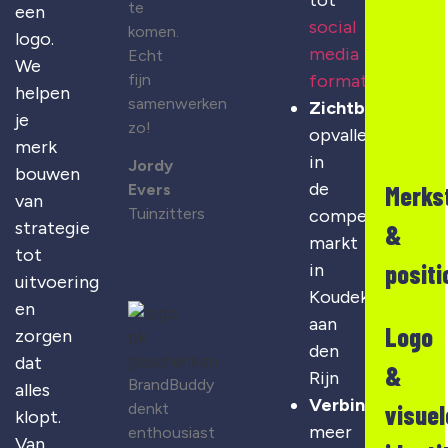
tot
te
een
social
komen.
logo.
media
Echt
We
fijn
formats
helpen
samenwerken
Zichtbaarheid
:
je
zo!
opvallen
merk
in
Jordy
bouwen
de
Merks
Evers
van
Tuinzitters
competitieve
strategie
&
markt
tot
positi
in
uitvoering
Koudekerk
en
aan
Logo
zorgen
den
dat
&
Rijn
BrandBuddy
alles
Verbinding
:
denkt
visuel
klopt.
meer
enthousiast
Van