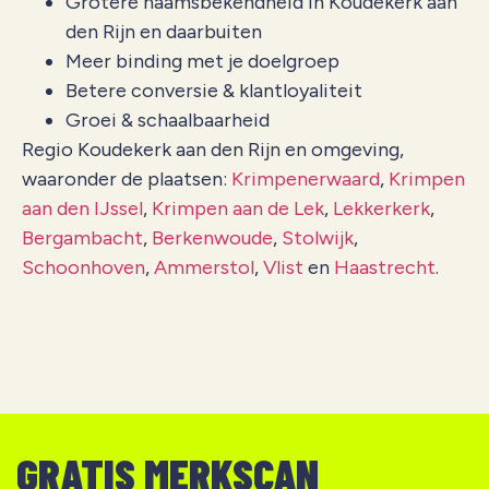
Grotere naamsbekendheid in Koudekerk aan
den Rijn en daarbuiten
Meer binding met je doelgroep
Betere conversie & klantloyaliteit
Groei & schaalbaarheid
Regio Koudekerk aan den Rijn en omgeving,
waaronder de plaatsen:
Krimpenerwaard
,
Krimpen
aan den IJssel
,
Krimpen aan de Lek
,
Lekkerkerk
,
Bergambacht
,
Berkenwoude
,
Stolwijk
,
Schoonhoven
,
Ammerstol
,
Vlist
en
Haastrecht
.
GRATIS MERKSCAN