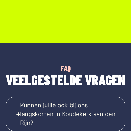
FAQ
VEELGESTELDE VRAGEN
Kunnen jullie ook bij ons
langskomen in Koudekerk aan den
Rijn?