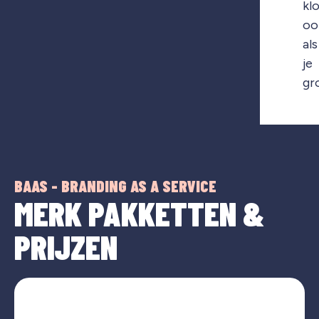
kl
oo
als
je
gr
BAAS - BRANDING AS A SERVICE
MERK PAKKETTEN &
PRIJZEN