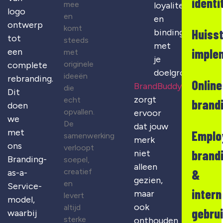
identi
mee
loyaliteit
logo
en
en
ontwerp
komt
Huisst
binding
tot
steeds
met
imple
een
met
je
originele
complete
doelgroep
ideeën
rebranding.
Online
BrandBuddy
die
Dit
zorgt
echt
brand
doen
opvallen.
ervoor
we
De
dat jouw
met
Emplo
samenwerking
merk
ons
verloopt
brand
niet
Branding-
soepel,
alleen
creatief
&
as-a-
gezien,
en
Service-
intern
maar
levert
model,
ook
altijd
gebru
waarbij
sterke
onthouden