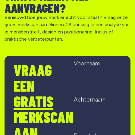
AANVRAGEN?
Benieuwd hoe jouw merk er écht voor staat? Vraag onze
gratis merkscan aan. Binnen 48 uur krijg je een analyse van
je merkidentiteit, design en positionering. Inclusief
praktische verbeterpunten.
Voornaam
VRAAG
EEN
GRATIS
Achternaam
MERKSCAN
AAN