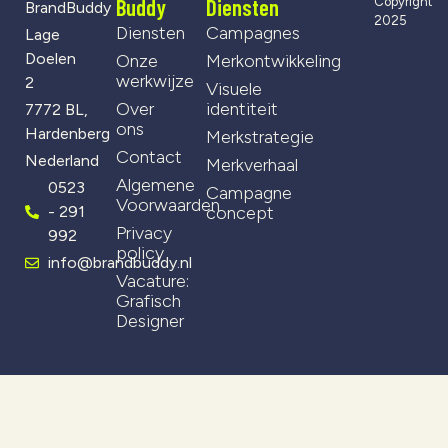
Buddy
Diensten
Copyright
BrandBuddy
2025
Diensten
Campagnes
Lage
Doelen
Onze
Merkontwikkeling
werkwijze
2
Visuele
Over
identiteit
7772 BL,
ons
Hardenberg
Merkstrategie
Contact
Nederland
Merkverhaal
Algemene
0523
Campagne
Voorwaarden
- 291
concept
Privacy
992
policy
info@brandbuddy.nl
Vacature:
Grafisch
Designer