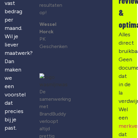
revie
vast
resultaten
&
bedrag
op!
per
optima
Wessel
maand.
Horck
Alles
Wil je
PK
direct
liever
Geschenken
bruikba
maatwerk?
Geen
Dan
docume
maken
dat
we
in de
een
De
la
voorstel
samenwerking
verdwij
dat
met
Wel
precies
BrandBuddy
een
bij je
verloopt
merkve
past.
altijd
dat
prettig