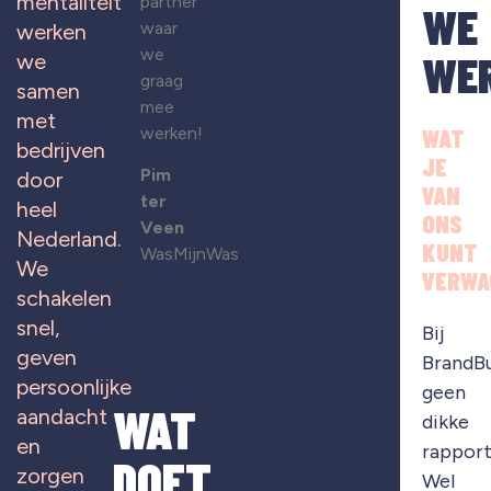
mentaliteit
partner
WE
waar
werken
we
WE
we
graag
samen
mee
met
werken!
WAT
bedrijven
JE
Pim
door
VAN
ter
heel
ONS
Veen
Nederland.
KUNT
WasMijnWas
We
VERWA
schakelen
snel,
Bij
geven
BrandB
persoonlijke
geen
WAT
aandacht
dikke
en
rapport
DOET
zorgen
Wel