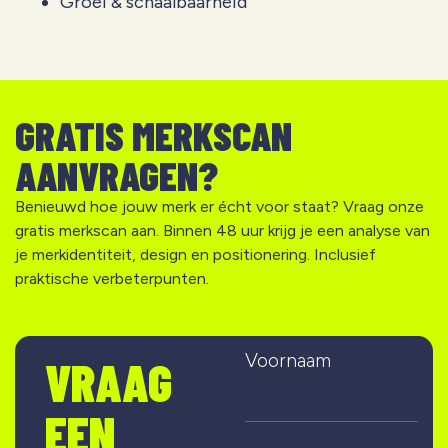
Groei & schaalbaarheid
GRATIS MERKSCAN
AANVRAGEN?
Benieuwd hoe jouw merk er écht voor staat? Vraag onze
gratis merkscan aan. Binnen 48 uur krijg je een analyse van
je merkidentiteit, design en positionering. Inclusief
praktische verbeterpunten.
Voornaam
VRAAG
EEN