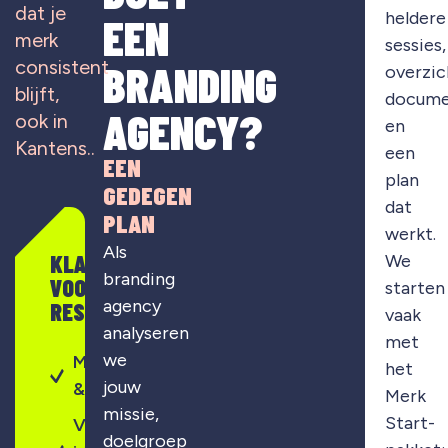
dat je
heldere
EEN
merk
sessies,
consistent
BRANDING
overzic
blijft,
docume
AGENCY?
ook in
en
Kantens..
een
EEN
plan
GEDEGEN
dat
PLAN
werkt.
Als
KLAAR
We
branding
VOOR
starten
agency
RESULTAAT?
vaak
analyseren
met
we
Merkontwikkeling
het
jouw
& strategie
Merk
missie,
Start-
Visuele
doelgroep