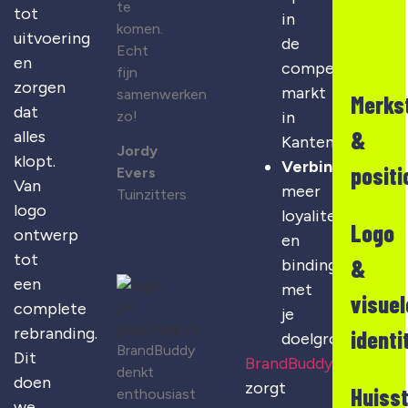
te
tot
in
komen.
uitvoering
de
Echt
en
competitieve
fijn
zorgen
markt
samenwerken
Merks
dat
zo!
in
&
alles
Kantens
Jordy
klopt.
Verbinding
:
positi
Evers
Van
meer
Tuinzitters
logo
loyaliteit
Logo
ontwerp
en
tot
&
binding
een
met
visuel
complete
je
rebranding.
identi
doelgroep
BrandBuddy
Dit
BrandBuddy
denkt
doen
zorgt
Huisst
enthousiast
we