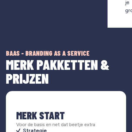
je
gr
BAAS - BRANDING AS A SERVICE
MERK PAKKETTEN &
PRIJZEN
MERK START
Voor de basis en net dat beetje extra
Strategie