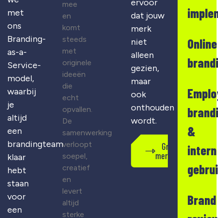
ervoor
mee
imple
met
dat jouw
en
ons
komt
merk
Branding-
steeds
Online
niet
met
as-a-
alleen
brand
originele
Service-
gezien,
ideeën
model,
maar
die
Emplo
waarbij
ook
echt
je
onthouden
opvallen.
brand
altijd
wordt.
De
&
een
samenwerking
brandingteam
verloopt
Gratis
intern
merkscan
soepel,
klaar
gebru
creatief
hebt
en
staan
levert
voor
Brand
altijd
een
sterke