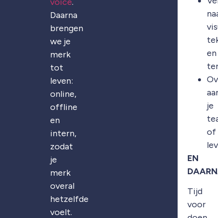
Ve
voice
.
na
Daarna
vis
brengen
te
we je
en
merk
te
tot
Ov
leven:
aa
online,
je
offline
te
en
of
intern,
le
zodat
EN
je
DAARN
merk
overal
Tijd
hetzelfde
voor
voelt.
doen.