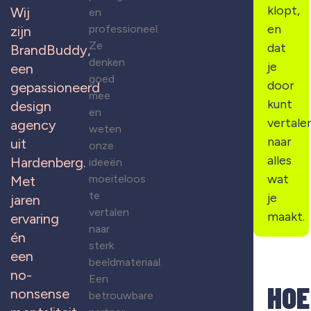
klopt,
Wij
en
en
professioneel.
zijn
Ze
dat
BrandBuddy,
denken
je
een
goed
door
gepassioneerd
mee
kunt
design
en
vertale
agency
weten
naar
uit
onze
alles
Hardenberg.
ideeën
wat
moeiteloos
Met
te
je
jaren
vertalen
maakt.
ervaring
naar
én
sterk
een
beeldmateriaal.
no-
Een
HOE
nonsense
betrouwbare