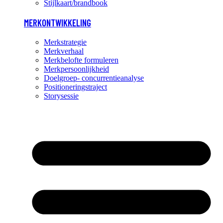
Stijlkaart/brandbook
MERKONTWIKKELING
Merkstrategie
Merkverhaal
Merkbelofte formuleren
Merkpersoonlijkheid
Doelgroep- concurrentieanalyse
Positioneringstraject
Storysessie