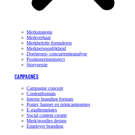
Merkstrategie
Merkverhaal
Merkbelofte formuleren
Merkpersoonlijkheid
Doelgroep- concurrentieanalyse
Positioneringstraject
Storysessie
CAMPAGNES
Campagne concept
Contentformats
Interne branding formats
Poster, banner en printcampagnes
E-mailtemplates
Social content creatie
Merk/goodies design
Employer branding